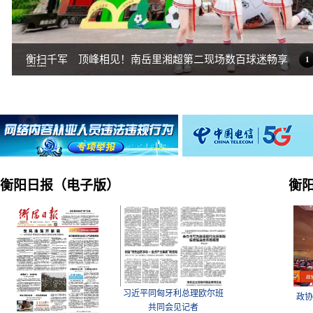
衡扫千军 顶峰相见！南岳里湘超第二现场数百球迷畅享
1
赛事
衡阳日报（电子版）
衡
习近平同匈牙利总理欧尔班
政协
共同会见记者