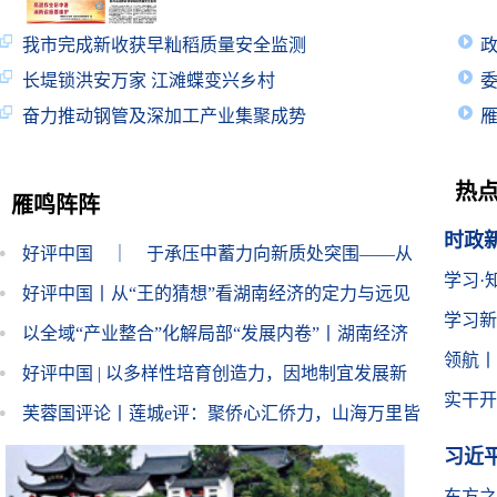
我市完成新收获早籼稻质量安全监测
长堤锁洪安万家 江滩蝶变兴乡村
奋力推动钢管及深加工产业集聚成势
热
雁鸣阵阵
时政
好评中国 ｜ 于承压中蓄力向新质处突围——从
学习·
外交
2026年半年经济数据看湖南高质量发展底气
好评中国丨从“王的猜想”看湖南经济的定力与远见
学习新
以全域“产业整合”化解局部“发展内卷”丨湖南经济
领航丨
微观察①
好评中国 | 以多样性培育创造力，因地制宜发展新
实干开
质生产力
芙蓉国评论丨莲城e评：聚侨心汇侨力，山海万里皆
家国
习近
东方之