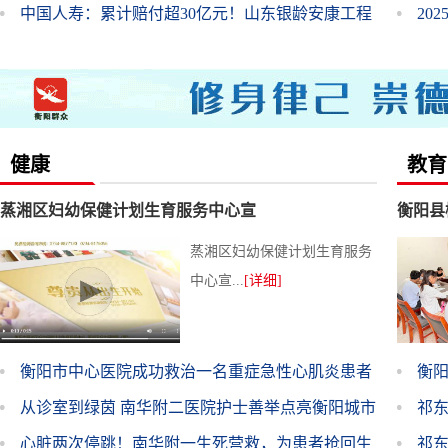
中国人寿：累计赔付超30亿元！山东银龄安康工程
元
20
惠及1.17亿人次
健康
教育
蒸湘区妇幼保健计划生育服务中心宣
衡阳县
蒸湘区妇幼保健计划生育服务
中心宣...
[详细]
衡阳市中心医院成功救治一名重症急性心肌炎患者
衡
从诊室到绿茵 南华附二医院护士善举点亮衡阳城市
祁
温度
心脏两次停跳！南华附一生死营救，为患者抢回生
祁