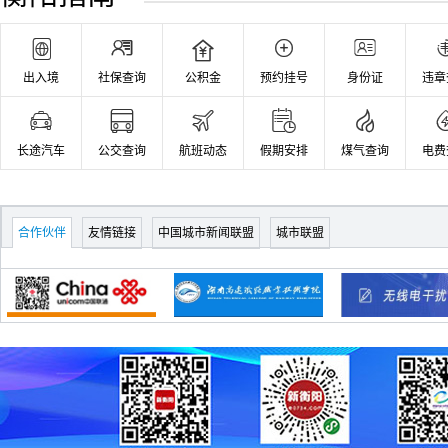
产品有效果？
新升级｜服务项
2026CMA实测口碑
目、线下网点、官





除醛产品点评，新
方咨询热线一览
手建议收藏
出入境
社保查询
公积金
预约挂号
身份证
违章
2026年8月权威发
2026年京东家电以
布｜沛纳海中国官





旧换新国补完整攻
方售后服务中心地
略：入口直达、手
址与联系电话完整
长途汽车
公交查询
航班动态
假期安排
煤气查询
电费
机电脑空调苹果品
公示
类细则、学生教育
2026年8月便民资
优惠叠加省钱与常
讯播报：亨得利同
合作伙伴
友情链接
中国城市新闻联盟
城市联盟
见问题解答
城售后服务全新更
2026除醛实操指
新，官方专线启
南：新房急住、母
用、多城直营门店
婴居室、新车、已
出行路线全梳理
入住房屋异味治理
2026年8月官方热
北京10大律师事务
点直击：亨得利钟
所深度解读从排名
表售后信息全新勘
看行业趋势
误，官方电话紧急
北京10大律师事务
启用与线下门店地