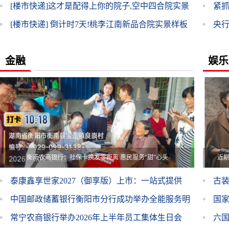
盛放，
[楼市快递]
这才是配得上你的院子,空中四合院实景
紧
样板
[楼市快递]
倒计时7天!桃李江南新品合院实景样板
央
业内
金融
娱乐
样
衡南农商银行：社保卡换发零距离 惠民服务“甜”心头
近
泰康鑫享世家2027（御享版）上市：一站式提供
古
“稳健+传承+养老”三重规划
中国邮政储蓄银行衡阳市分行成功举办全能服务明
国
星（柜员）技能比赛
常宁农商银行举办2026年上半年员工集体生日会
六国