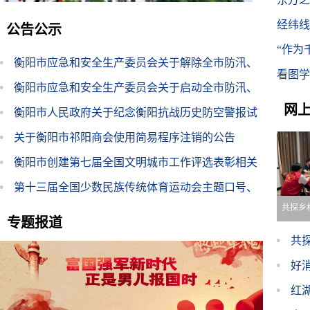
面振
经纬线
公告公示
“作为
衡阳市应急和安全生产委员会关于解除全市防汛、
看图学
地质灾害、自然灾害救助四级应急响应的通知
衡阳市应急和安全生产委员会关于启动全市防汛、
网
地质灾害、自然灾害救助四级应急响应的通知
衡阳市人民政府关于纪念衡阳抗战历史防空警报试
鸣的通告
关于衡阳市祁阳商会使用简易程序注销的公告
衡阳市创建第七届全国文明城市工作评选表彰相关
表格
第十三届全国少数民族传统体育运动会主题口号、
共探乡
会徽、吉祥物、主题歌、宣传画公开征集公告
专题报道
选
共
好
大
红