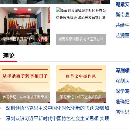
业教育
绷紧安
衡南县
消防应
共绘生
全通道
艺润童
活动
泉湖镇团委开展“12355为青春
衡南县泉湖镇泉龙社区开办公
子健康
护航——暑期平安成长”系列
益暑假托管班 暖心关爱留守儿
理论
宣讲活动
童
深刻领
深刻认
推进区
深学笃
马克思
学习手记｜从半条被子到幸福
学习手记｜细节之中抓作风
准确把
量
深刻领悟马克思主义中国化时代化新的飞跃 凝聚加
日子
感悟思
快推进区域中心化进程的奋进力量
深刻认识习近平新时代中国特色社会主义思想 实现
了马克思主义中国化时代化新的飞跃