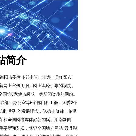
站简介
衡阳市委宣传部主管、主办，是衡阳市
着网上宣传衡阳、网上舆论引导的职责。
是全国第6家地市级获一类新闻资质的网站。
部、办公室等6个部门和工会、团委2个
机制活网”的发展理念，弘扬主旋律，传播
荣获全国网络媒体好新闻奖、湖南新闻
重要新闻奖项，获评全国地方网站“最具影