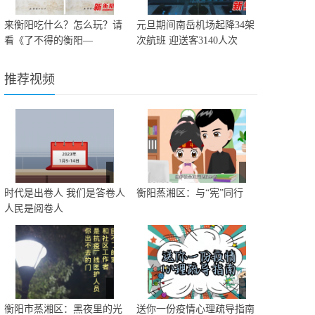
来衡阳吃什么？怎么玩？请
元旦期间南岳机场起降34架
看《了不得的衡阳—
次航班 迎送客3140人次
推荐视频
时代是出卷人 我们是答卷人
衡阳蒸湘区：与“宪”同行
人民是阅卷人
衡阳市蒸湘区：黑夜里的光
送你一份疫情心理疏导指南