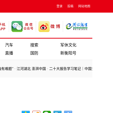
登录
投稿
网站地图
汽车
搜索
军休文化
直播
国防
新衡阳号
题”
·
江河湖北 澎湃中国
·
二十大报告学习笔记｜中国式现代化篇
·
全面
题”
·
江河湖北 澎湃中国
·
二十大报告学习笔记｜中国式现代化篇
·
全面