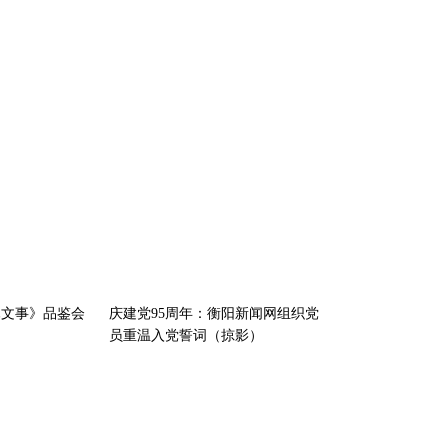
木文事》品鉴会
庆建党95周年：衡阳新闻网组织党
员重温入党誓词（掠影）