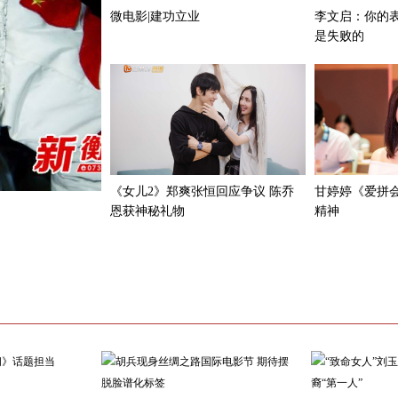
微电影|建功立业
李文启：你的
是失败的
《女儿2》郑爽张恒回应争议 陈乔
甘婷婷《爱拼会
恩获神秘礼物
精神