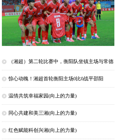
（湘超）第二轮‌比赛中，‌衡阳队坐镇主场与常德
队 0 比 0 遗憾平局（图片）
惊心动魄！湘超首轮衡阳主场0比0战平邵阳
温情共筑幸福家园(向上的力量)
同心共建和美三湘(向上的力量)
红色赋能科创兴湘(向上的力量)