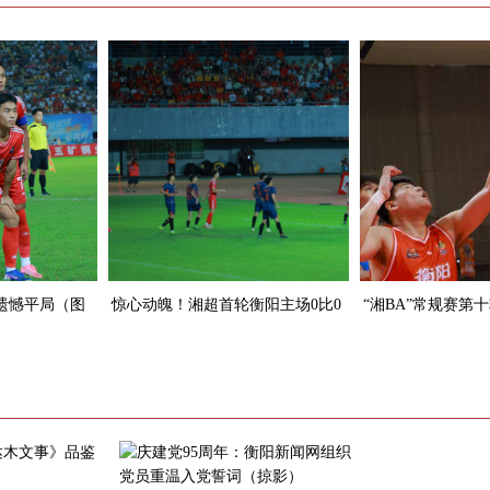
 遗憾平局（图
惊心动魄！湘超首轮衡阳主场0比0
“湘BA”常规赛第十轮
战平邵阳
湘潭队