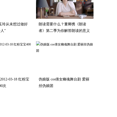
刘玉玲从未想过做好
朗读需要什么？董卿携《朗读
人”
者》第二季为你解答朗读的意义
12-03-18 红粉宝
伪娘版 cos倩女幽魂舞台剧 爱丽
00次
丝伪娘团