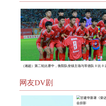
（湘超）第二轮‌比赛中，‌衡阳队坐镇主场与常德队 0 比 0
片）
网友DV剧