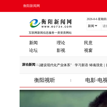
衡阳新闻网
2026-8-6 星期四
互联网新闻信息服务一类资质网站
新闻
理论
民意
论坛
影视
视窗
滚动新闻
：
情怀｜“扎扎实实建设现代化产业体系”
·
学习新语·铸魂强党｜持之以恒
衡阳视听
电影·电
|
情怀｜“扎扎实实建设现代化产业体系”
·
学习新语·铸魂强党｜持之以恒