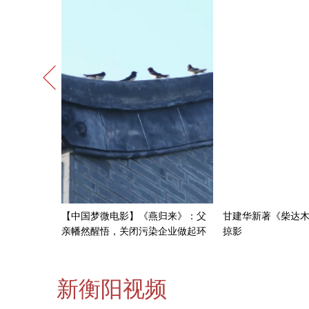
闻网组织党
【中国梦微电影】《燕归来》：父
甘建华新著《柴达
）
亲幡然醒悟，关闭污染企业做起环
掠影
保宣传员
新衡阳视频