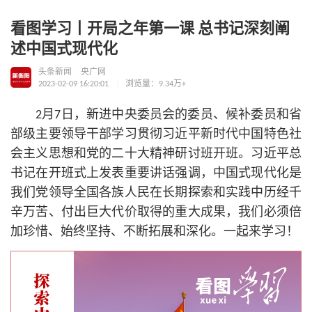
看图学习丨开局之年第一课 总书记深刻阐
述中国式现代化
头条新闻
央广网
2023-02-09 16:20:01
浏览量：9.34万+
2月7日，新进中央委员会的委员、候补委员和省
部级主要领导干部学习贯彻习
近平
新时代中国特色社
会主义思想
和党的
二十
大精神研讨班开班。习
近平
总
书记
在开班式上发表重要讲话强调，中国式现代化是
我们党领导全国各族人民在长期探索和实践中历经千
辛万苦、付出巨大代价取得的重大成果，我们必须倍
加珍惜、始终坚持、不断拓展和深化。一起来学习！