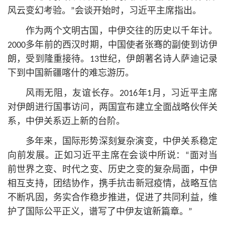
风云变幻考验。”会谈开始时，习
近平
主席指出。
作为两个文明古国，中伊交往的历史以千年计。
2000多年前的西汉时期，中国使者张骞的副使到访伊
朗，受到隆重接待。13世纪，伊朗著名诗人萨迪记录
下到中国新疆喀什的难忘游历。
风雨无阻，友谊长存。2016年1月，习
近平
主席
对伊朗进行国事访问，两国宣布建立全面战略伙伴关
系，中伊关系迈上新的台阶。
多年来，国际形势深刻复杂演变，中伊关系稳定
向前发展。正如习
近平
主席在会谈中所说：“面对当
前世界之变、时代之变、历史之变的复杂局面，中伊
相互支持，团结协作，携手抗击新冠疫情，战略互信
不断巩固，务实合作稳步推进，促进了共同利益，维
护了国际公平正义，谱写了中伊友谊新篇章。”