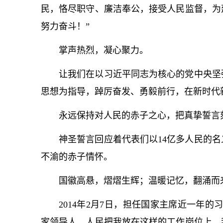
民，恪尽职守、廉洁奉公，接受人民监督，为
努力奋斗！”
掌声热烈，凝心聚力。
让我们在以习
近平
同志
为核心
的党中央坚
思想
为指导，踔厉奋发、勇毅前行，在新时代
永远保持对人民的赤子之心，把真挚誓言
神圣誓言回应着代表们以14亿多人民的
不渝的赤子情怀。
国徽高悬，熠熠生辉；温暖记忆，翻涌而
2014年2月7日，担任国家主席近一年的
家领导人，人民把我放在这样的工作岗位上，