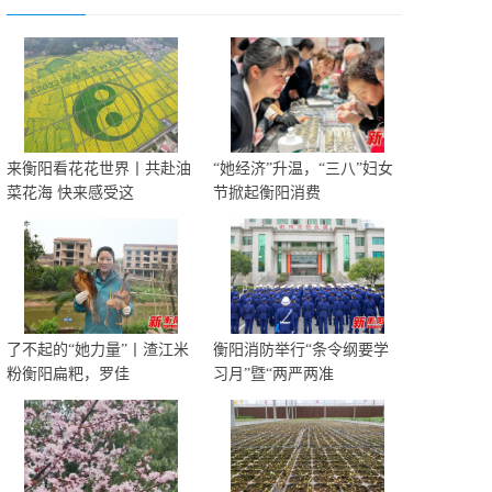
来衡阳看花花世界丨共赴油
“她经济”升温，“三八”妇女
菜花海 快来感受这
节掀起衡阳消费
了不起的“她力量”丨渣江米
衡阳消防举行“条令纲要学
粉衡阳扁粑，罗佳
习月”暨“两严两准