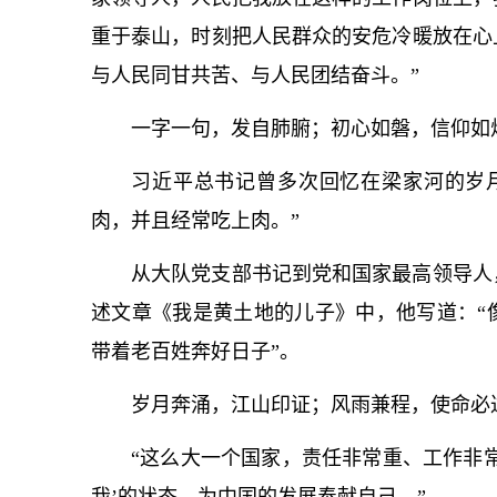
重于泰山，时刻把人民群众的安危冷暖放在心
与人民同甘共苦、与人民团结奋斗。”
一字一句，发自肺腑；初心如磐，信仰如
习
近平
总
书记
曾多次回忆在梁家河的岁
肉，并且经常吃上肉。”
从大队党支部
书记
到党和国家最高领导人
述文章《我是黄土地的儿子》中，他写道：“
带着老百姓奔好日子”。
岁月奔涌，江山印证；风雨兼程，使命必
“这么大一个国家，责任非常重、工作非