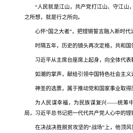
“人民就是江山，共产党打江山、守江山
之所想，就是行之所向。
心怀“国之大者”，把铿锵誓言融入新时代
时隔五年，历史的镜头再次定格，共和国
习
近平
从主席台座席上起身，向全体代表
如潮的掌声，献给引领中国特色社会主义
神圣的选票，属于推动党和国家事业取得
为人民谋幸福，为民族谋复兴——统筹
局，习
近平
总
书记
把一代代共产党人心中的铿
在决战决胜脱贫攻坚的“战场”上，他顶