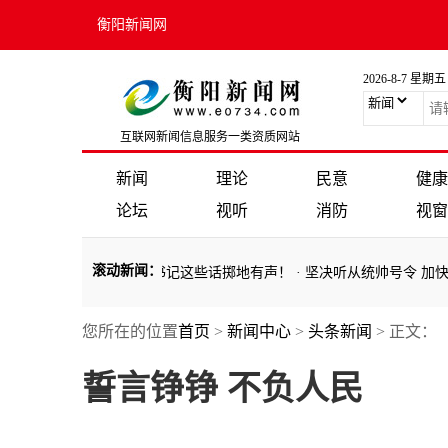
衡阳新闻网
2026-8-7 星期五
互联网新闻信息服务一类资质网站
新闻
理论
民意
健康
论坛
视听
消防
视窗
滚动新闻
：
​海报丨今年两会，总书记这些话掷地有声！
·
坚决听从统帅号令 加快推进
您所在的位置
首页
>
新闻中心
>
头条新闻
> 正文：
​海报丨今年两会，总书记这些话掷地有声！
·
坚决听从统帅号令 加快推进
誓言铮铮 不负人民