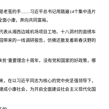
是老茧的手……习
近平
总
书记
用踏遍14个集中连片
全面小康，奔向共同富裕。
代表从湘西边城机场项目工地、十八洞村的苗绣车
园带来的一线调研报告，仿佛还散发着新春沃野的
扶贫’重要理念十周年，没有党和国家的好政策，哪
年来，在以习
近平
同志
为核心
的党中央坚强领导下，
建成
小康社会
，为开启全面建设社会主义现代化国