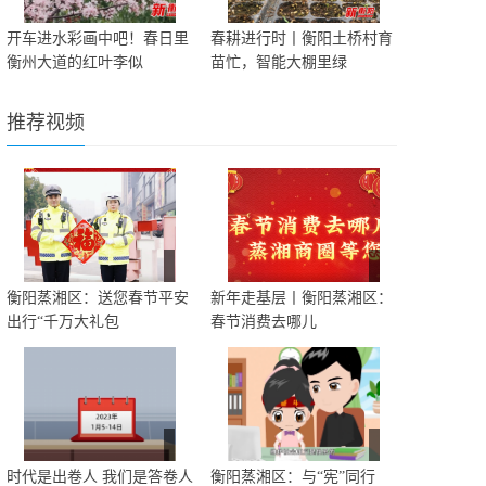
开车进水彩画中吧！春日里
春耕进行时丨衡阳土桥村育
衡州大道的红叶李似
苗忙，智能大棚里绿
推荐视频
衡阳蒸湘区：送您春节平安
新年走基层丨衡阳蒸湘区：
出行“千万大礼包
春节消费去哪儿
时代是出卷人 我们是答卷人
衡阳蒸湘区：与“宪”同行