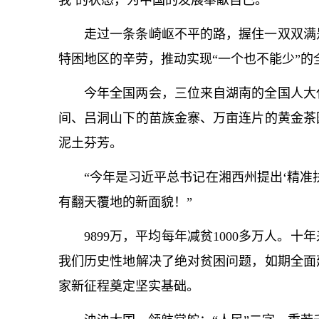
我’的状态，为中国的发展奉献自己。”
走过一条条崎岖不平的路，握住一双双满
特困地区的辛劳，推动实现“一个也不能少”的
今年全国两会，三位来自湖南的全国人大
间、吕洞山下的苗族金寨、万亩连片的黄金茶
泥土芬芳。
“今年是习
近平
总
书记
在湘西州提出‘精准
有翻天覆地的新面貌！”
9899万，平均每年减贫1000多万人。十
我们历史性地解决了绝对贫困问题，如期全面
家新征程奠定坚实基础。