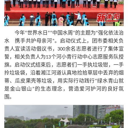
今年“世界水日”“中国水周”的主题为“强化依法治
水 携手共护母亲河”。启动仪式上，团市委相关负
责人宣读活动倡议书，300余名志愿者进行了集体宣
誓，相关负责人为13个河小青行动中心志愿服务队授
旗。启动仪式结束后，志愿者们一手执垃圾钳，一手
拎垃圾袋，沿着湘江河道认真地捡拾草层中丢弃的烟
蒂、瓜皮果壳等垃圾，用实际行动践行“绿水青山就
是金山银山”的生态理念，营造爱河护河的良好氛
围。