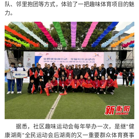
队、邻里抱团等方式，体验了一把趣味体育项目的魅
力。
据悉，社区趣味运动会每年举办一次，是继“健
康湖南”全民运动会后湖南的又一重要群众体育赛事