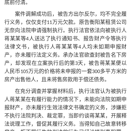
底前付清。
案件调解成功后，被告方出尔反尔，均不完全履
行义务，仅仅支付11万元欠款。原告衡阳某租赁公司
无奈向法院申请强制执行。执行法官依法向被执行人
蒋某某等4人送达了执行通知书、报告财产令等执行
法律文书，被执行人蒋某某等4人均未如期申报财
产，亦未履行法定义务。承办法官欲查封被告名下房
产，却发现在立案执行后的第3天，被告蒋某某便以
人民币105万元的价格将未申报的一套300多平方米的
房产出售他人，且未将售房款用于偿还债务。
在充分调查并掌握材料后，执行法官认为被执行
人蒋某某在有履行能力的情况下，未能向法院如期申
报财产，亦未履行生效法律文书确定的义务，涉嫌拒
不执行法院判决、裁定罪，当即约谈蒋某某，开展释
法说理工作，督促其履行义务。当得知自己故意转移