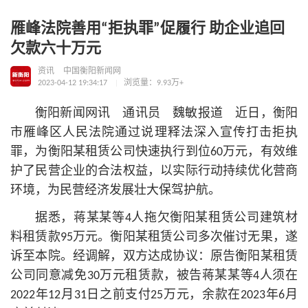
雁峰法院善用“拒执罪”促履行 助企业追回
欠款六十万元
资讯
中国衡阳新闻网
2023-04-12 19:34:17
浏览量：9.93万+
衡阳新闻网讯 通讯员 魏敏报道 近日，衡阳
市雁峰区人民法院通过说理释法深入宣传打击拒执
罪，为衡阳某租赁公司快速执行到位60万元，有效维
护了民营企业的合法权益，以实际行动持续优化营商
环境，为民营经济发展壮大保驾护航。
据悉，蒋某某等4人拖欠衡阳某租赁公司建筑材
料租赁款95万元。衡阳某租赁公司多次催讨无果，遂
诉至本院。经调解，双方达成协议：原告衡阳某租赁
公司同意减免30万元租赁款，被告蒋某某等4人须在
2022年12月31日之前支付25万元，余款在2023年6月