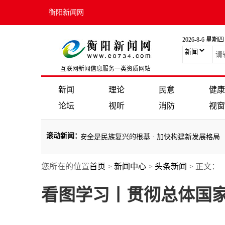
衡阳新闻网
2026-8-6 星期四
互联网新闻信息服务一类资质网站
新闻
理论
民意
健康
论坛
视听
消防
视窗
滚动新闻
：
水平
·
学习语｜国家安全是民族复兴的根基
·
加快构建新发展格局 把握
您所在的位置
首页
>
新闻中心
>
头条新闻
> 正文：
水平
·
学习语｜国家安全是民族复兴的根基
·
加快构建新发展格局 把握
看图学习丨贯彻总体国家