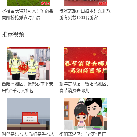
水稻苗长得好可人！衡南县
破冰之旅跨山越水！东北旅
向阳桥抢抓农时开展
游专列载1000名游客
推荐视频
衡阳蒸湘区：送您春节平安
新年走基层丨衡阳蒸湘区：
出行“千万大礼包
春节消费去哪儿
时代是出卷人 我们是答卷人
衡阳蒸湘区：与“宪”同行