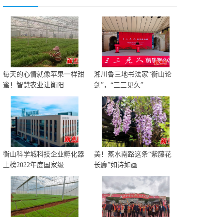
每天的心情就像苹果一样甜
湘川鲁三地书法家“衡山论
蜜！智慧农业让衡阳
剑”，“三三见久”
衡山科学城科技企业孵化器
美！蒸水南路这条“紫藤花
上榜2022年度国家级
长廊”如诗如画