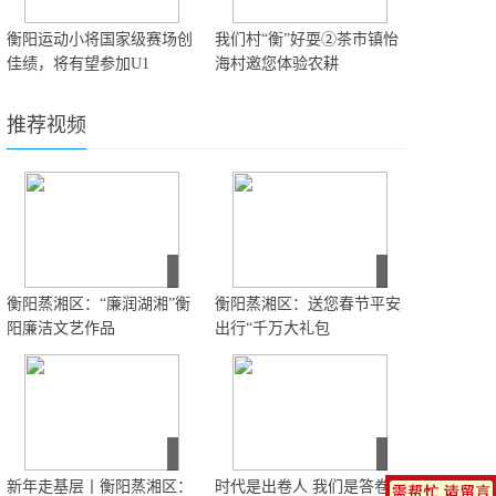
衡阳运动小将国家级赛场创
我们村“衡”好耍②茶市镇怡
佳绩，将有望参加U1
海村邀您体验农耕
推荐视频
衡阳蒸湘区：“廉润湖湘”衡
衡阳蒸湘区：送您春节平安
阳廉洁文艺作品
出行“千万大礼包
新年走基层丨衡阳蒸湘区：
时代是出卷人 我们是答卷人