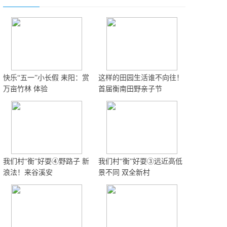
快乐“五一”小长假 耒阳：赏
这样的田园生活谁不向往！
万亩竹林 体验
首届衡南田野亲子节
我们村“衡”好耍④野路子 新
我们村“衡”好耍③远近高低
浪法！来谷溪安
景不同 双全新村