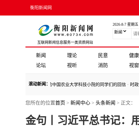
衡阳新闻网
2026-8-7 星期五
互联网新闻信息服务一类资质网站
新闻
理论
民意
健康
论坛
视听
消防
视窗
滚动新闻
：
创造力的青年
·
习近平给中国农业大学科技小院的同学们的回信
·
时政微
您所在的位置
首页
>
新闻中心
>
头条新闻
> 正文：
创造力的青年
·
习近平给中国农业大学科技小院的同学们的回信
·
时政微
金句丨习近平总书记：