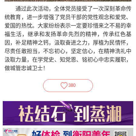
通过此次活动，全体党员接受了一次深刻革命传
统教育，进一步增强了党员干部的党性观念和爱党、
爱国的热忱。大家纷纷表示一定要珍惜来之不易的幸
福生活，继承和发扬革命先烈的精神，传承红色基
因，补足精神之钙，汲取奋进之力，厚植为民情怀，
尽责任敢担当，不忘初心，坚定信心，在精神洗礼中
汲取力量，在学党史、知党恩、铭初心中忠实履职，
做城管忠诚卫士！
380