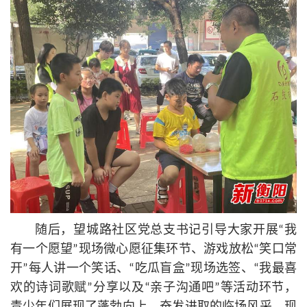
随后，望城路社区党总支
书记
引导大家开展“我
有一个愿望”现场微心愿征集环节、游戏放松“笑口常
开”每人讲一个笑话、“吃瓜盲盒”现场选签、“我最喜
欢的诗词歌赋”分享以及“亲子沟通吧”等活动环节，