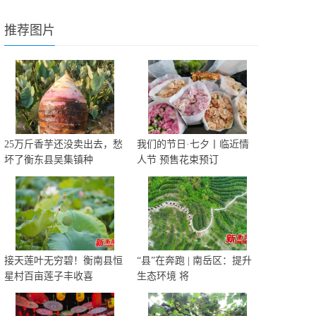
推荐图片
25万斤香芋还没卖出去，愁
我们的节日·七夕丨临近情
坏了衡东县吴集镇种
人节 预售花束预订
接天莲叶无穷碧！衡南县恒
“县”在奔跑 | 南岳区：提升
星村百亩莲子丰收喜
生态环境 将