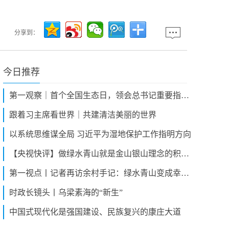
分享到：
今日推荐
第一观察｜首个全国生态日，领会总书记重要指示的深意
跟着习主席看世界｜共建清洁美丽的世界
以系统思维谋全局 习近平为湿地保护工作指明方向
【央视快评】做绿水青山就是金山银山理念的积极传播者和模范践行者
第一视点丨记者再访余村手记：绿水青山变成幸福靠山
时政长镜头丨乌梁素海的“新生”
中国式现代化是强国建设、民族复兴的康庄大道