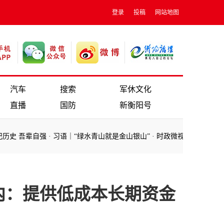
登录
投稿
网站地图
汽车
搜索
军休文化
直播
国防
新衡阳号
 吾辈自强
·
习语｜“绿水青山就是金山银山”
·
时政微视频|习近平的黄河情
 吾辈自强
·
习语｜“绿水青山就是金山银山”
·
时政微视频|习近平的黄河情
内：提供低成本长期资金