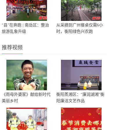
“县”在奔跑 | 南岳区：整治
从采摘到广州餐桌仅需6小
旅游乱象升级
时，衡阳绿色兴农跑
推荐视频
《雨母外婆家》献给新时代
衡阳蒸湘区：“廉润湖湘”衡
美丽乡村
阳廉洁文艺作品