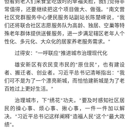
但看到老人们来食堂吃饭时的幸福笑脸，我们觉得非
常值得，还要继续把这个项目做大、做强。”南文营
社区党群服务中心便民服务站副站长陈楚嵘说，“我
们还将联合社区志愿服务队为高龄、独居、空巢等特
殊老年群体提供送餐服务，进一步满足辖区老年人个
性化、多元化、大众化的居家养老服务需求。”
过得安：“一呼联应”推进城市治理现代化
雄安新区有农民变市民的“原住民”，也有建设
者、搬迁者、创业者。习
近平
总
书记
清晰指出：“我
们可不是为了一个漂亮新城，而恰恰建新城是为了老
百姓过上更好生活。”
治理城市，下“绣花”功夫。“要及时感知社区居
民的操心事、烦心事、揪心事，一件一件加以解
决。”习
近平
总
书记
这样阐释“造福人民”这个“最大政
绩”。