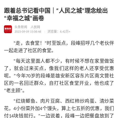
跟着总书记看中国｜“人民之城”理念绘出
“幸福之城”画卷
头条新闻
人民网
2023-09-09 15:06:46
浏览量：6.42万+
“走，去食堂！”时至饭点，段峰招呼几个老伙伴
一起走进了社区的食堂。
“每天这里面人都不少，有时候不想在家里做饭
了，就会过来买点，像我们这样的老人还享受优惠
呢。”今年70岁的段峰是雄安新区容东片区南文营社
区的一名回迁群众，自打社区食堂开业，他也成了
“老主顾”。
“红烧鲫鱼、肉片豆腐、西红柿炒鸡蛋、清炒菜
花，4小份菜外加4个馒头，算上七五折的优惠，我们
付14块钱就行。”一边说着，段峰一边把餐盘放到了