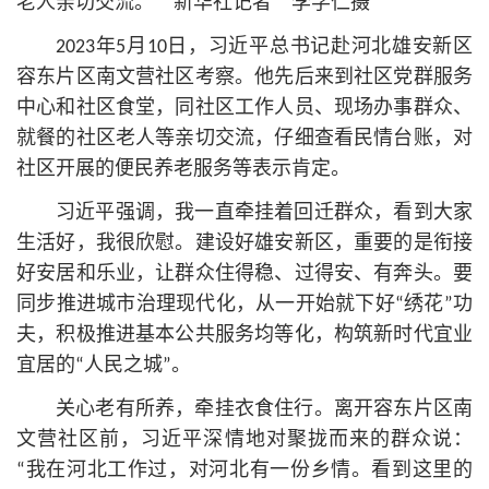
老人亲切交流。 新华社记者 李学仁摄
2023年5月10日，习
近平
总
书记
赴河北雄安新区
容东片区南文营社区考察。他先后来到社区党群服务
中心和社区食堂，同社区工作人员、现场办事群众、
就餐的社区老人等亲切交流，仔细查看民情台账，对
社区开展的便民养老服务等表示肯定。
习
近平
强调，我一直牵挂着回迁群众，看到大家
生活好，我很欣慰。建设好雄安新区，重要的是衔接
好安居和乐业，让群众住得稳、过得安、有奔头。要
同步推进城市治理现代化，从一开始就下好“绣花”功
夫，积极推进基本公共服务均等化，构筑新时代宜业
宜居的“人民之城”。
关心老有所养，牵挂衣食住行。离开容东片区南
文营社区前，习
近平
深情地对聚拢而来的群众说：
“我在河北工作过，对河北有一份乡情。看到这里的