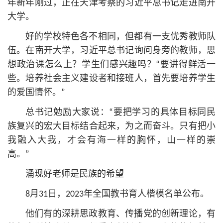
年新年刚过，正在天津考察的习
近平
总
书记
走进南开
大学。
好的学校特色各不相同，但都有一支优秀教师队
伍。在南开大学，习
近平
总
书记
询问身旁的教师，思
想政治课怎么上？学生们感兴趣吗？“要讲得鲜活一
些。培养社会主义建设者和接班人，首先要培养学生
的爱国情怀。”
总
书记
勉励大家说：“要把学习的具体目标同民
族复兴的宏大目标结合起来，为之而奋斗。只有把小
我融入大我，才会有海一样的胸怀，山一样的崇
高。”
涌现好老师是民族的希望
8月31日，2023年全国教书育人楷模名单公布。
他们有的深耕思政教育、传播党的创新理论，有