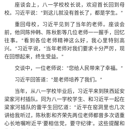
座谈会上，八一学校校长说，欢迎首长回到母
校。习
近平
说：“到这儿就没有首长了，都是学生。”
重回母校，习
近平
见到了当年的老师。座谈会
前，他同陈仲韩、陈秋影等几位老师一一握手，回忆
往事。“看到各位老师精神这么好，我心里特别高
兴。”习
近平
说，“当年老师对我们要求十分严厉，现
在回想起来，终生受益。”
交谈中，一位老师说：“您给人民带来了幸福。”
习
近平
回答道：“是老师培养了我们。”
当年，从八一学校毕业后，习
近平
来到陕西延安
梁家河村插队。同为八一学校学生、和习
近平
一起在
梁家河插队的雷平生回忆道：“
近平
在窑洞里也几次
讲给我听过，陈秋影和齐荣先两位老师都曾多次语重
心长地嘱咐
近平
‘要相信党，要守纪律’。这些提醒和