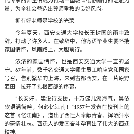
代传承的师生情成为推动中国教育砥砺前行的温暖力
量，为全社会营造出尊师重教的良好风尚。
拥有好老师是学校的光荣
今年夏天，西安交通大学校长王树国的雨中致
辞，打动了许多人。在致辞中，他寄语毕业生要怀揣
家国情怀，风雨路上，大胆前行。
浓浓的家国情怀，也是西安交通大学一直的坚
守。67年前，数千名交通大学师生员工响应党和国家
号召，告别繁华的上海，来到古都西安，在一片原野
麦田中拉开了扎根西部的序幕。
“长安好，建设待支援，十万健儿湖海气，吴侬
软语满街喧，何必忆江南！”1957年发表在校刊上的
这首《忆江南》，道出了西迁人奉献青春、挥洒汗水
的豪情壮志。西迁人的爱国奋斗孕育出了伟大的西迁
精神。