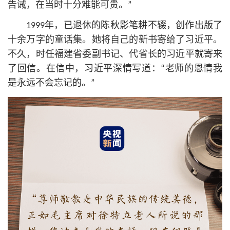
告诫，在当时十分难能可贵。”
1999年，已退休的陈秋影笔耕不辍，创作出版了
十余万字的童话集。她将自己的新书寄给了习
近平
。
不久，时任福建省委副
书记
、代
省长
的习
近平
就寄来
了回信。在信中，习
近平
深情写道：“老师的恩情我
是永远不会忘记的。”