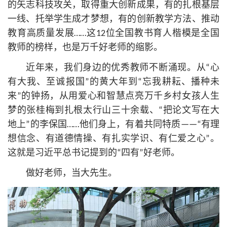
的矢志科技攻关，取得重大创新成果，有的扎根基层
一线、托举学生成才梦想，有的创新教学方法、推动
教育高质量发展……这12位全国教书育人楷模是全国
教师的榜样，也是万千好老师的缩影。
近年来，我们身边的优秀教师不断涌现。从“心
有大我、至诚报国”的黄大年到“忘我耕耘、播种未
来”的钟扬，从用爱心和智慧点亮万千乡村女孩人生
梦的张桂梅到扎根太行山三十余载、“把论文写在大
地上”的李保国……他们身上，有着共同特质——“有理
想信念、有道德情操、有扎实学识、有仁爱之心”。
这就是习
近平
总
书记
提到的“四有”好老师。
做好老师，当大先生。