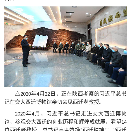
△2020年4月22日，正在陕西考察的习
近平
总
书
记
在交大西迁博物馆亲切会见西迁老教授。
2020年4月，习
近平
总
书记
走进交大西迁博物
馆，参观交大西迁的创业历程和辉煌成就展，看望14
位西迁老教授。总
书记
高度赞扬“西迁精神”：“‘西迁