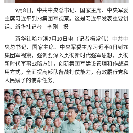
9月8日，中共中央总
书记
、国家主席、中央军委
主席习
近平
到78集团军视察。这是习
近平
发表重要讲
话。新华社记者 李刚 摄
新华社哈尔滨9月10日电（记者梅常伟）中共中
央总
书记
、国家主席、中央军委主席习
近平
8日到78
集团军视察，强调要深入贯彻新时代强军思想，贯彻
新时代军事战略方针，创新集团军建设管理和作战运
用方式，全面提高部队备战打仗能力，有效履行党和
人民赋予的使命任务。