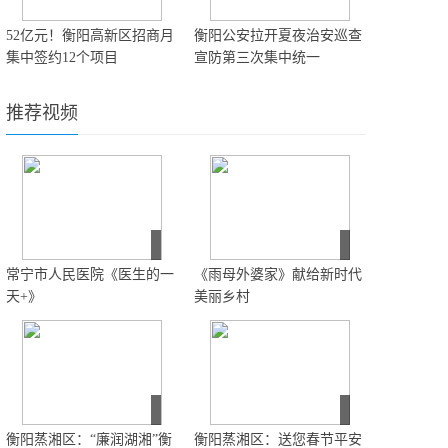
52亿元！衡阳高新区招商月
衡阳公安拉开夏夜治安巡查
集中签约12个项目
宣防第三次集中统一
推荐视频
常宁市人民医院《医生的一
《雨母外婆家》献给新时代
天+》
美丽乡村
衡阳蒸湘区：“廉润湖湘”衡
衡阳蒸湘区：送您春节平安