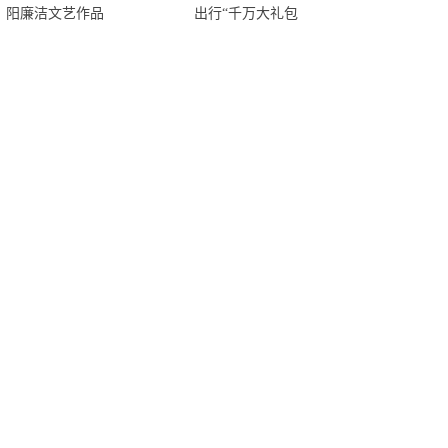
阳廉洁文艺作品
出行“千万大礼包