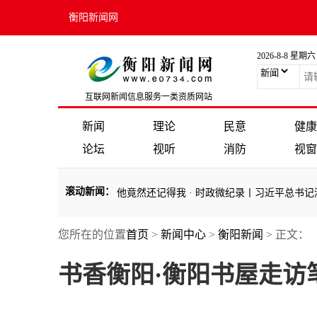
衡阳新闻网
2026-8-8 星期六
互联网新闻信息服务一类资质网站
新闻
理论
民意
健康
论坛
视听
消防
视窗
滚动新闻
：
习近平｜九年过去了，他竟然还记得我
·
时政微纪录丨习近平总书记浙鲁
您所在的位置
首页
>
新闻中心
>
衡阳新闻
> 正文：
习近平｜九年过去了，他竟然还记得我
·
时政微纪录丨习近平总书记浙鲁
书香衡阳·衡阳书屋走访