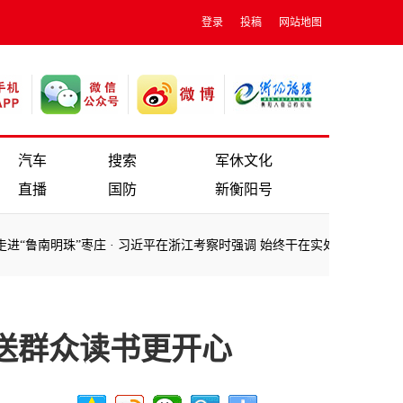
登录
投稿
网站地图
汽车
搜索
军休文化
直播
国防
新衡阳号
鲁南明珠”枣庄
·
习近平在浙江考察时强调 始终干在实处走在前列勇立潮头
鲁南明珠”枣庄
·
习近平在浙江考察时强调 始终干在实处走在前列勇立潮头
送群众读书更开心