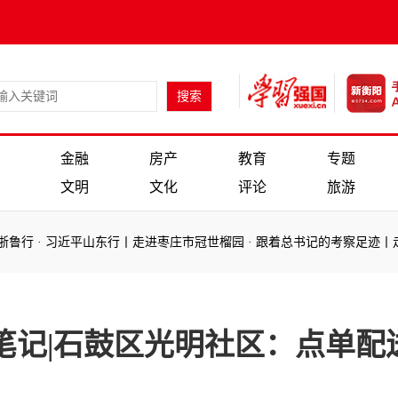
金融
房产
教育
专题
文明
文化
评论
旅游
行
·
习近平山东行丨走进枣庄市冠世榴园
·
跟着总书记的考察足迹丨走进“
行
·
习近平山东行丨走进枣庄市冠世榴园
·
跟着总书记的考察足迹丨走进“
笔记|石鼓区光明社区：点单配