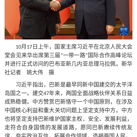
10月17日上午，国家主席习
近平
在北京人民大会
堂会见来华出席第三届“一带一路”国际合作高峰论坛
并进行正式访问的巴布亚新几内亚总理马拉佩。新华
社记者 姚大伟 摄
习
近平
指出，巴新是最早同新中国建交的太平洋
岛国之一。建交47年来，两国全面战略伙伴关系日益
成熟稳健。中方赞赏巴新恪守一个中国原则，在涉及
中国
核心
利益和重大关切问题上坚定支持中方。中方
也将坚定支持巴新维护国家主权、安全、发展利益，
走符合自身国情的发展道路，愿同巴新赓续传统友
谊，夯实政治互信，拓展合作领域，造福两国人民。