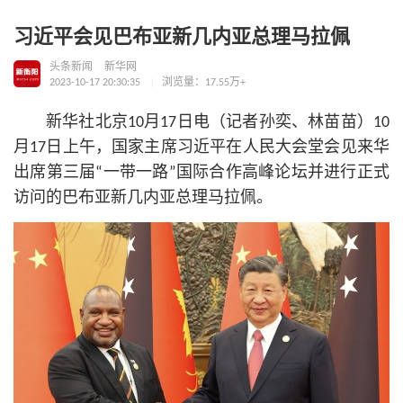
习近平会见巴布亚新几内亚总理马拉佩
头条新闻
新华网
2023-10-17 20:30:35
浏览量：17.55万+
新华社北京10月17日电（记者孙奕、林苗苗）10
月17日上午，国家主席习
近平
在人民大会堂会见来华
出席第三届“一带一路”国际合作高峰论坛并进行正式
访问的巴布亚新几内亚总理马拉佩。