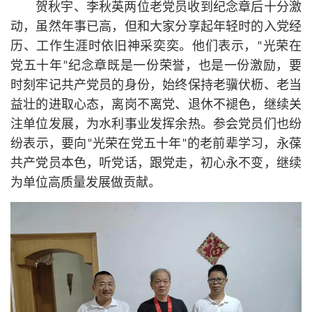
贺秋宇、李秋英两位老党员收到纪念章后十分激
动，虽然年事已高，但和大家分享起年轻时的入党经
历、工作生涯时依旧神采奕奕。他们表示，“光荣在
党五十年”纪念章既是一份荣誉，也是一份激励，要
时刻牢记共产党员的身份，始终保持老骥伏枥、老当
益壮的进取心态，离岗不离党、退休不褪色，继续关
注单位发展，为水利事业发挥余热。参会党员们也纷
纷表示，要向“光荣在党五十年”的老前辈学习，永葆
共产党员本色，听党话，跟党走，初心永不变，继续
为单位高质量发展做贡献。