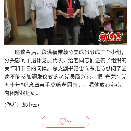
座谈会后，段满福带领总支成员分成三个小组，
分头慰问了退休党员代表，给老同志们送去了组织的
关怀和节日的问候。总支副
书记
雷向东走访慰问了因
病不能参加颁发仪式的老党员滕兴喜，把“光荣在党
五十年”纪念章亲手交给老同志，叮嘱他放心养病，
有困难找组织。
(作者：龙小云)
97