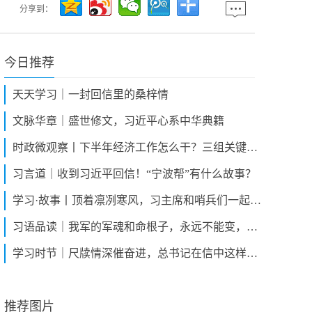
分享到：
今日推荐
天天学习｜一封回信里的桑梓情
文脉华章｜盛世修文，习近平心系中华典籍
时政微观察丨下半年经济工作怎么干？三组关键词读懂中央部署
习言道｜收到习近平回信！“宁波帮”有什么故事？
学习·故事丨顶着凛冽寒风，习主席和哨兵们一起执勤站岗
习语品读｜我军的军魂和命根子，永远不能变，永远不能丢
学习时节｜尺牍情深催奋进，总书记在信中这样寄语战士们
推荐图片