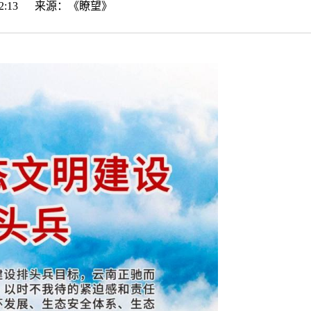
7:02:13 来源：
《瞭望》