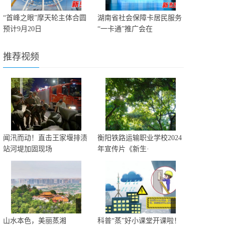
“首峰之眼”摩天轮主体合圆
湖南省社会保障卡居民服务
预计9月20日
“一卡通”推广会在
推荐视频
闻汛而动！直击王家堰排渍
衡阳铁路运输职业学校2024
站河堤加固现场
年宣传片《新生·
山水本色，美丽蒸湘
科普“蒸”好小课堂开课啦！