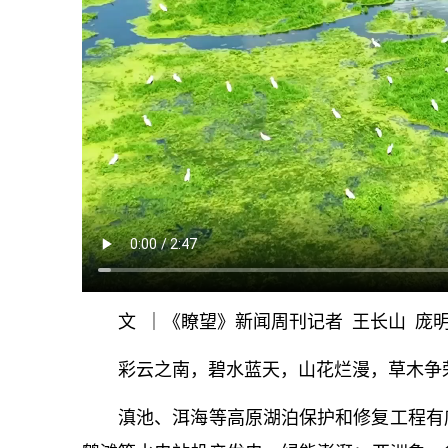
文 ｜《瞭望》新闻周刊记者 王长山 庞
彩云之南，碧水蓝天，山花烂漫，草木争
滇池、洱海等高原湖泊保护和修复工程有