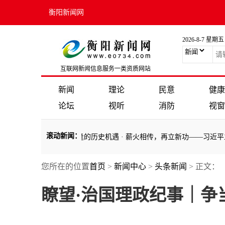
衡阳新闻网
2026-8-7 星期五
互联网新闻信息服务一类资质网站
新闻
理论
民意
健康
论坛
视听
消防
视窗
滚动新闻
：
华典籍
·
千载难逢的历史机遇
·
薪火相传，再立新功——习近平主席回信
您所在的位置
首页
>
新闻中心
>
头条新闻
> 正文：
华典籍
·
千载难逢的历史机遇
·
薪火相传，再立新功——习近平主席回信
瞭望·治国理政纪事｜争