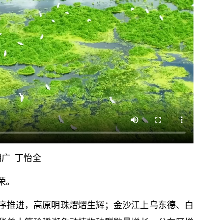
明广 丁怡全
荣。
序推进，高原明珠熠熠生辉；金沙江上乌东德、白