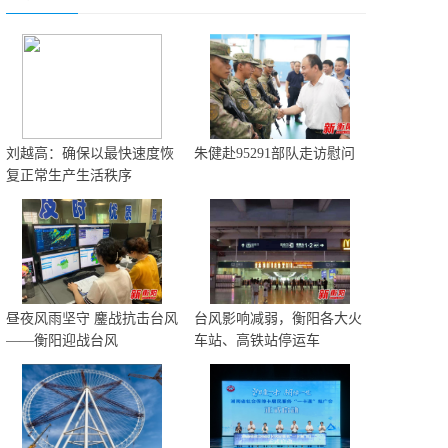
刘越高：确保以最快速度恢
朱健赴95291部队走访慰问
复正常生产生活秩序
昼夜风雨坚守 鏖战抗击台风
台风影响减弱，衡阳各大火
——衡阳迎战台风
车站、高铁站停运车