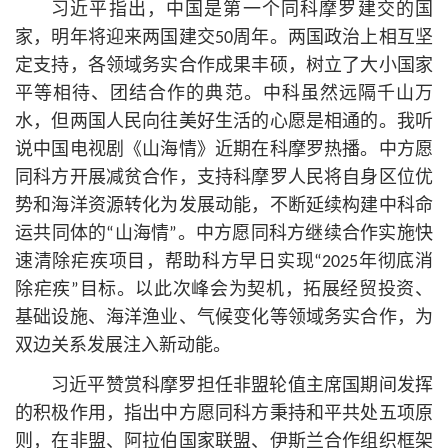
习
近平
指出，中国是第一个同科摩罗建交的国
家，明年将迎来两国建交50周年。两国政治上相互坚
定支持，各领域务实合作成果丰硕，树立了大小国家
平等相待、团结合作的典范。中科虽然远隔千山万
水，但两国人民向往美好生活的心愿是相通的。我听
说中国电视剧《山海情》近期在科摩罗热播。中方愿
同科方开展减贫合作，支持科摩罗人民将自身区位优
势和海洋资源转化为发展动能，不断延续构建中科命
运共同体的“山海情”。中方愿同科方继续合作实施快
速清除疟疾项目，帮助科方早日实现“2025年彻底消
除疟疾”目标。以此次峰会为契机，拓展经贸投资、
基础设施、海洋渔业、气候变化等领域务实合作，为
双边关系发展注入新动能。
习
近平
赞赏科摩罗担任非盟轮值主席国期间发挥
的积极作用，指出中方愿同科方秉持和平共处五项原
则，在非盟、阿拉伯国家联盟、伊斯兰合作组织框架