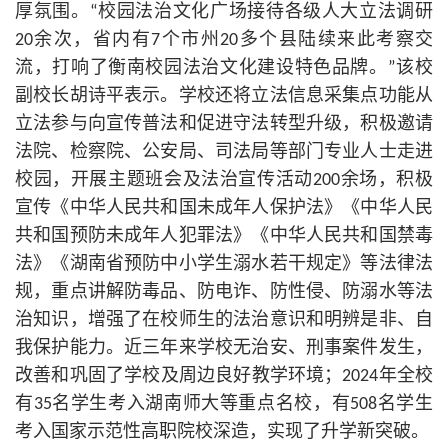
厚氛围。“校园法治文化广场接待各级人大立法调研
20余次，省内有7个市州20多个县陆续来此考察交
流，打响了衡南校园法治文化建设特色品牌。”该校
副校长胡诗平表示。学校还将立法信息采集点功能从
立法参与向宣传普法和促进守法转型升级，积极邀请
法院、检察院、公安局、司法局等部门专业人士走进
校园，开展主题班会及法治宣传活动200余场，积极
宣传《中华人民
共和国
未成年人保护法》《中华人民
共和国
预防未成年人犯罪法》《中华人民
共和国
禁毒
法》《湖南省预防中小学生溺水若干规定》等法律法
规，重点讲解防毒品、防电诈、防性侵、防溺水等法
治知识，增强了在校师生的法治意识和明辨是非、自
我保护能力。近三年来学校无治安、刑事案件发生，
改善和巩固了学校及周边良好教学环境；2024年全校
有35名学生考入湖南师大等重点名校，有508名学生
考入国家示范性高职院校深造，实现了升学新突破。