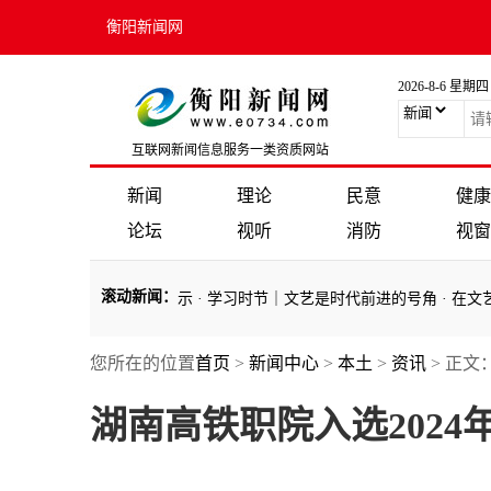
衡阳新闻网
2026-8-6 星期四
互联网新闻信息服务一类资质网站
新闻
理论
民意
健康
论坛
视听
消防
视窗
滚动新闻
：
论工作会议作出重要指示
·
学习时节｜文艺是时代前进的号角
·
在文艺工
您所在的位置
首页
>
新闻中心
>
本土
>
资讯
> 正文
论工作会议作出重要指示
·
学习时节｜文艺是时代前进的号角
·
在文艺工
湖南高铁职院入选202