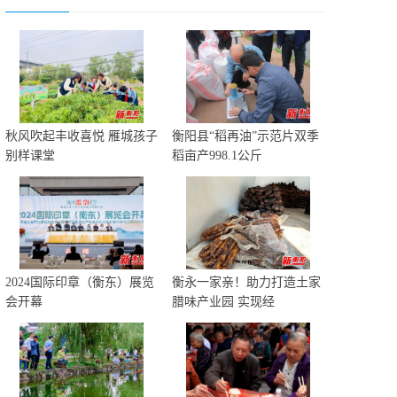
秋风吹起丰收喜悦 雁城孩子
衡阳县“稻再油”示范片双季
别样课堂
稻亩产998.1公斤
2024国际印章（衡东）展览
衡永一家亲！助力打造土家
会开幕
腊味产业园 实现经