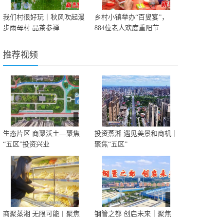
我们村很好玩｜秋风吹起漫
乡村小镇举办“百叟宴”，
步雨母村 品茶参禅
884位老人欢度重阳节
推荐视频
生态片区 商聚沃土—聚焦
投资蒸湘 遇见美景和商机｜
“五区”投资兴业
聚焦“五区”
商聚蒸湘 无限可能丨聚焦
钢管之都 创启未来｜聚焦