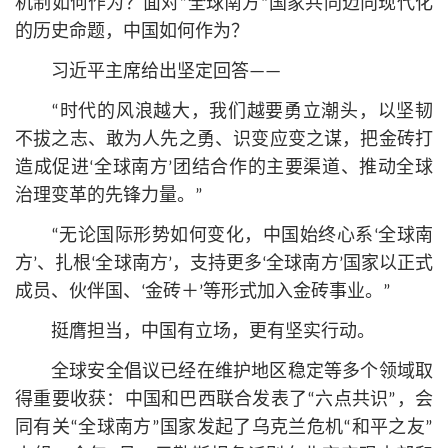
机制如何作为？面对“全球南方”国家共同迈向现代化
的历史命题，中国如何作为？
习
近平
主席给出坚定回答——
“时代的风浪越大，我们越要勇立潮头，以坚韧
不拔之志、敢为人先之勇、识变应变之谋，把金砖打
造成促进‘全球南方’团结合作的主要渠道、推动全球
治理变革的先锋力量。”
“无论国际形势如何变化，中国始终心系‘全球南
方’、扎根‘全球南方’，支持更多‘全球南方’国家以正式
成员、伙伴国、‘金砖＋’等形式加入金砖事业。”
挺膺担当，中国有立场，更有坚实行动。
全球安全倡议已经在维护地区稳定等多个领域取
得重要收获：中国和巴西联合发表了“六点共识”，会
同有关“全球南方”国家发起了乌克兰危机“和平之友”