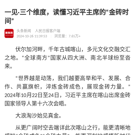
一见·三个维度，读懂习近平主席的“金砖时
间”
头条新闻
人民日报客户端
2024-10-26 11:39:53
浏览量：7.65万+
伏尔加河畔，千年古城喀山，多元文化交融交汇
之地。“全球南方”国家从四大洲、南北半球纷至沓
来。
“世界越是动荡，我们越要高举和平、发展、合
作、共赢旗帜，淬炼金砖成色，展现金砖力量。”
2024年10月22日至24日，习
近平
主席在喀山出席金砖
国家领导人第十六次会晤。
大浪淘沙始见真金。
从更广阔时空去端详此次喀山之行，能更清晰地