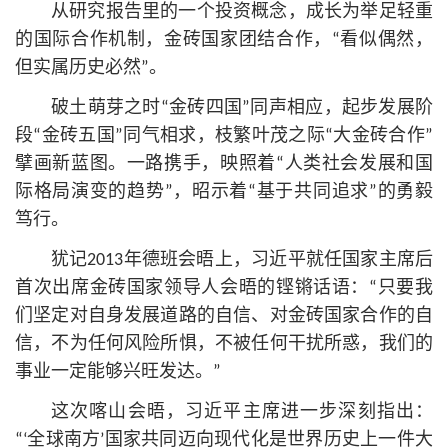
从研究报告里的一个投资概念，成长为举足轻重
的国际合作机制，金砖国家团结合作，“看似偶然，
但实属历史必然”。
破土萌芽之时“金砖四国”同声相应，起步发展阶
段“金砖五国”同气相求，枝繁叶茂之际“大金砖合作”
擘画新蓝图。一路携手，映照着“人类社会发展和国
际格局演变的趋势”，昭示着“基于共同追求”的勇毅
笃行。
犹记2013年德班会晤上，习
近平
就任国家主席后
首次出席金砖国家领导人会晤的铿锵话语：“只要我
们坚定对自身发展道路的自信、对金砖国家合作的自
信，不为任何风险所惧，不被任何干扰所惑，我们的
事业一定能够兴旺发达。”
这次喀山会晤，习
近平
主席进一步深刻指出：
“‘全球南方’国家共同迈向现代化是世界历史上一件大