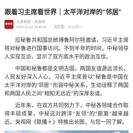
跟着习主席看世界｜太平洋对岸的“邻居”
头条新闻
央视网
2024-11-12 14:44:50
浏览量：13.12万+
应秘鲁
共和国
总统博鲁阿尔特邀请，习
近平
主席
将对秘鲁进行国事访问。不到半年的时间，中秘领导
人实现互访，显示了双方高水平的政治互信。
中国和秘鲁都是文明古国，两国友谊源远流长，
人民友好深入人心。习
近平
主席曾以“秘鲁是中国在
太平洋对岸的‘邻居’”形容中秘关系，生动诠释了两国
和两国人民之间“相知无远近”的深厚友谊。
近年来，在双方共同努力下，中秘各领域合作取
得丰硕成果，中秘这对跨洋“友邻”的“距离”越来越
近。央视网《联播＋》特推出长图，与您一同了解。