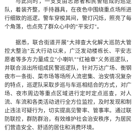
与此同时，一支支由志愿者和民警组成的巡逻
队，着装齐整，手持器具，在夜色中围绕重点场所进
行细致的巡逻。警车穿梭其间，警灯闪烁，照亮了每
个角落，也点亮了群众心中的“平安灯”。
据悉，联合街道开展“大排查大化解大巡防大管
控大整治”五大行动以来，广泛发动楼栋长、平安志
愿者等多方力量成立“小喇叭”“红袖章”义务巡逻队，
并联合派出所组成民警巡逻队，针对万达广场、衡钢
夜市一条街、菜市场等场所人流密集、治安情况复杂
的特点，巡逻队采取步巡与车巡相结合的方式，对广
场、夜市周边等重点区域进行定时定点巡查，对人
流、车流和各类活动进行全方位监控，及时发现和制
止违法可疑行为，切实提高见警率、管事率。通过联
防联控，群防群治，有效维护社会治安秩序，为居民
们营造安全、舒适的居住和消费环境。