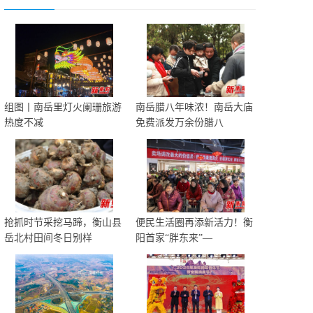
组图丨南岳里灯火阑珊旅游
南岳腊八年味浓！南岳大庙
热度不减
免费派发万余份腊八
抢抓时节采挖马蹄，衡山县
便民生活圈再添新活力！衡
岳北村田间冬日别样
阳首家“胖东来”—