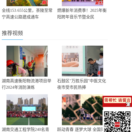
全线153.655公里，茶陵至常
燃爆新年消费季！2025年衡
宁高速公路建成通车
阳跨年音乐节暨全民
推荐视频
湖南高速衡阳物流港项目举
石鼓区“万胜乐园”中医文化
行2024年消防演练
夜市受市民热捧
湖南交通工程学院240名青
跃动青春 逐梦大球 全国第