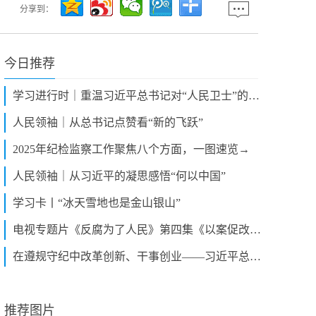
分享到：
今日推荐
学习进行时｜重温习近平总书记对“人民卫士”的亲切关怀
人民领袖｜从总书记点赞看“新的飞跃”
2025年纪检监察工作聚焦八个方面，一图速览→
人民领袖｜从习近平的凝思感悟“何以中国”
学习卡丨“冰天雪地也是金山银山”
电视专题片《反腐为了人民》第四集《以案促改促治》
在遵规守纪中改革创新、干事创业——习近平总书记在二十届中央纪委四次全会上的重要讲话凝聚共识催人奋进
推荐图片