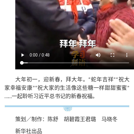
大年初一，迎新春，拜大年。“蛇年吉祥”“祝大
家幸福安康”“祝大家的生活像这些糖一样甜甜蜜蜜”
……一起聆听习
近平
总
书记
的新春祝福。
策划／制作：陈舒 胡碧霞王君璐 马晓冬
新华社出品