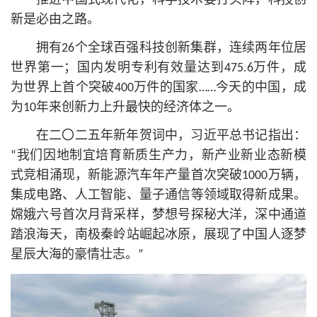
推进中国式现代化，科学技术要打头阵，科技创
新是必由之路。
拥有26个全球百强科技创新集群，连续两年位居
世界第一；国内发明专利有效量达到475.6万件，成
为世界上首个突破400万件的国家……今天的中国，成
为10年来创新力上升最快的经济体之一。
在二〇二五年新年贺词中，习
近平
总
书记
指出：
“我们因地制宜培育新质生产力，新产业新业态新模
式竞相涌现，新能源汽车年产量首次突破1000万辆，
集成电路、人工智能、量子通信等领域取得新成果。
嫦娥六号首次月背采样，梦想号探秘大洋，深中通道
踏浪海天，南极秦岭站崛起冰原，展现了中国人逐梦
星辰大海的豪情壮志。”