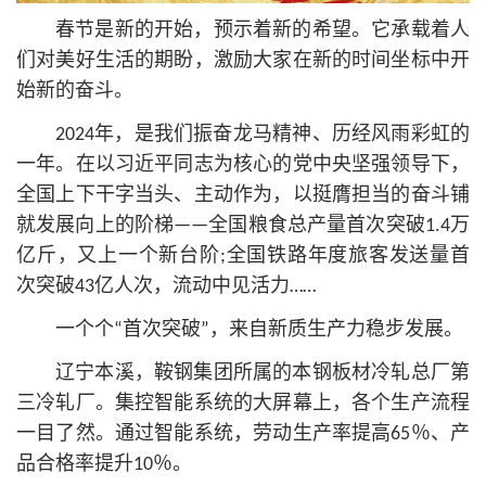
春节是新的开始，预示着新的希望。它承载着人
们对美好生活的期盼，激励大家在新的时间坐标中开
始新的奋斗。
2024年，是我们振奋龙马精神、历经风雨彩虹的
一年。在以习
近平
同志为
核心
的党中央坚强领导下，
全国上下干字当头、主动作为，以挺膺担当的奋斗铺
就发展向上的阶梯——全国粮食总产量首次突破1.4万
亿斤，又上一个新台阶;全国铁路年度旅客发送量首
次突破43亿人次，流动中见活力……
一个个“首次突破”，来自新质生产力稳步发展。
辽宁本溪，鞍钢集团所属的本钢板材冷轧总厂第
三冷轧厂。集控智能系统的大屏幕上，各个生产流程
一目了然。通过智能系统，劳动生产率提高65％、产
品合格率提升10％。