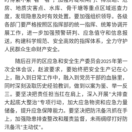
盯得紧不紧“看一看”，加强对堤坝闸门、排渍站、危
房、地质灾害点、水库、骨干塘等重点区域巡查力
度，发现隐患及时有效处置。要加强组织领导。各级
各部门要严格按照区指挥部的统一指挥、统筹协调开
展工作，进一步加强预警研判、应急值守和信息报
送，构建科学规范、安全高效的指挥体系，全力守护
人民群众生命财产安全。
随后召开的区应急和安全生产委员会2025年第一
次全体会议，赵波要求，要始终把安全生产记在心
上，融入到日常工作中，融入到党员干部的血脉里，
同时深刻汲取历史经验教训，做到以案为鉴、举一反
三。要坚决把责任担当扛在肩上，
深入开展
“大排查
大起底大整治”专项行动，加大应急物资和应急力量
储备，提升应急保障能力。要坚决把防汛备汛抓在手
上，加强隐患排查整改和履责监督，未雨绸缪打好防
汛备汛“主动仗”。