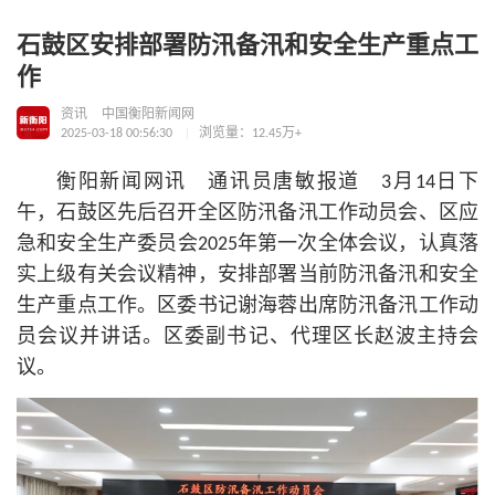
石鼓区安排部署防汛备汛和安全生产重点工
作
资讯
中国衡阳新闻网
2025-03-18 00:56:30
浏览量：12.45万+
衡阳新闻网讯 通讯员唐敏报道 3月14日下
午，石鼓区先后召开全区防汛备汛工作动员会、区应
急和安全生产委员会2025年第一次全体会议，认真落
实上级有关会议精神，安排部署当前防汛备汛和安全
生产重点工作。区委
书记
谢海蓉出席防汛备汛工作动
员会议并讲话。区委副
书记
、代理区长赵波主持会
议。