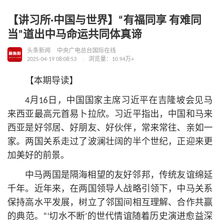
【讲习所·中国与世界】“有福同享 有难同
当”道出中马命运共同体真谛
头条新闻
中央广电总台国际在线
2025-04-19 08:08:53
浏览量：10.94万+
【本期导读】
4月16日，中国国家主席习
近平
在吉隆坡会见马
来西亚最高元首易卜拉欣。习
近平
指出，中国和马来
西亚是好邻居、好朋友、好伙伴，常来常往、亲如一
家。两国关系走过了波澜壮阔的半个世纪，正迎来更
加美好的前景。
中马两国是隔海相望的友好邻邦，传统友谊绵延
千年。近年来，在两国领导人战略引领下，中马关系
保持高水平发展，树立了邻国间相互理解、合作共赢
的典范。“‘切水不断’的世代情谊随着历史演进愈益深