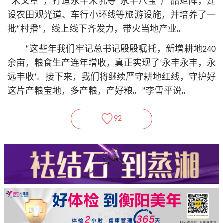
“米文章”，打造永丰米乳等“永丰八宝”产品矩阵，建
设农田观光道、车行小环线等旅游设施，并培养了一
批“村播”，线上线下齐发力，带火当地产业。
“这些年我们牢记总
书记
殷殷嘱托，新增耕地240
余亩，粮食生产连年增收，真正实现了‘永丰永丰，永
远丰收’。接下来，我们将继续严守耕地红线，守护好
这片产粮宝地，多产粮，产好粮。”李雪平说。
92