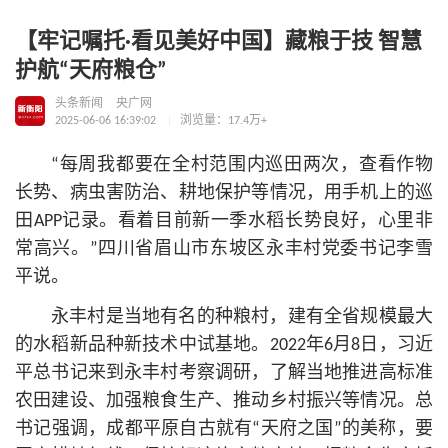
【牢记嘱托·看见美好中国】藏粮于技 智慧
护航“天府粮仓”
头条新闻
央广网
2025-06-06 16:39:02
浏览量：17.4万+
“每周我都要在全村范围内巡田两次，查看作物
长势、病虫害防治、耕地保护等情况，用手机上的巡
田APP记录。看着目前新一季水稻长势良好，心里非
常高兴。”四川省眉山市东坡区永丰村党委
书记
李雪
平说。
永丰村是当地有名的种粮村，建有全省规模最大
的水稻新品种新技术中试基地。2022年6月8日，习
近
平
总
书记
来到永丰村考察调研，了解当地推进高标准
农田建设、加强粮食生产、推动乡村振兴等情况。总
书记
强调，成都平原自古就有“天府之国”的美称，要