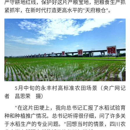
严守耕地红线，保护好这片产粮宝地，把粮食生产抓
紧抓牢，在新时代打造更高水平的“天府粮仓”。
5月中旬的永丰村高标准农田场景（央广网记
者 昌思荣 摄）
“在这片田埂上，我向总
书记
汇报了水稻试验育
种和种植推广情况。总
书记
听得很仔细，问了许多关
于水稻生产的专业问题。”回想当时的情景，四川农