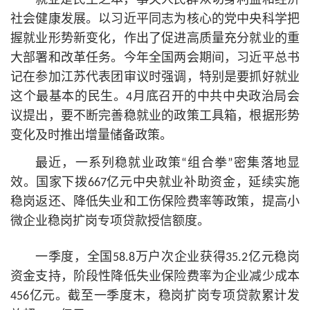
就业是民生之本，事关人民群众切身利益和经济
社会健康发展。以习
近平
同志为
核心
的党中央科学把
握就业形势新变化，作出了促进高质量充分就业的重
大部署和改革任务。今年全国两会期间，习
近平
总
书
记
在参加江苏代表团审议时强调，特别是要抓好就业
这个最基本的民生。4月底召开的中共中央政治局会
议提出，要不断完善稳就业的政策工具箱，根据形势
变化及时推出增量储备政策。
最近，一系列稳就业政策“组合拳”密集落地显
效。国家下拨667亿元中央就业补助资金，延续实施
稳岗返还、降低失业和工伤保险费率等政策，提高小
微企业稳岗扩岗专项贷款授信额度。
一季度，全国58.8万户次企业获得35.2亿元稳岗
资金支持，阶段性降低失业保险费率为企业减少成本
456亿元。截至一季度末，稳岗扩岗专项贷款累计发