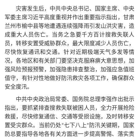
灾害发生后，中共中央总
书记
、国家主席、中央
军委主席习
近平
高度重视并作出重要指示指出，甘肃
兰州市榆中县等地遭遇连续强降雨引发山洪灾害，造
成重大人员伤亡。当务之急要千方百计搜救失联人
员，转移安置受威胁群众，最大限度减少人员伤亡，
尽快恢复通讯和交通。针对近期极端天气多发等情
况，各地区和有关部门要坚决克服麻痹大意思想，加
强风险预报预警，加强隐患排查整治，加强应急值班
值守，有针对性地做好防汛救灾各项工作，确保群众
安全度汛。
中共中央政治局常委、国务院总理李强作出批示
指出，要抓紧排查搜救失联被困人员，全力开展抢险
救援，尽快修复通信、交通等受损设施，及时转移安
置受灾群众。当前仍处“七下八上”防汛关键期，国家
防总要指导各地各有关方面进一步提高警惕、落实责