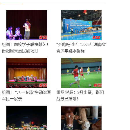
组图丨四校学子联袂献艺！
“奔跑吧·少年”2025年湖南省
衡阳周末惠民剧场打
青少年跳水锦标
组图丨 “八一专场”生动谱写
组图|湘超：9月出征，衡阳
军民一家亲
战鼓已擂响！