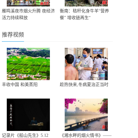
雁鸣溪夜市烟火升腾 夜经济
衡南：秸秆化身牛羊“营养
活力持续释放
餐” 增收链再生“
推荐视频
丰收中国 和美蒸阳
趁热快来,冬病夏治正当时
记录片《船山先生》5.12
《湘水畔的烟火情书》——