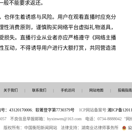
一般不能要求返还。
，也伴生着诱惑与风险。用户在观看直播时应充分
持理性消费原则，谨慎购买网络平台虚拟礼物道具，
受损失。直播行业从业者亦应严格遵守《网络主播
性互动，不得诱导用户进行大额打赏，共同营造清
关于我们
|
联系我们
|
手机访问
|
网站地图
|
投稿指南
3120170006
;
软著登字第7730379号
ICP网站备案号:
湘ICP备12011
8057 不良信息举报邮箱：hyxinwen@163.com 电话：0734-8888042
部 版权所有：中国衡阳新闻网站 法律支持：湖南业达律师事务所
公