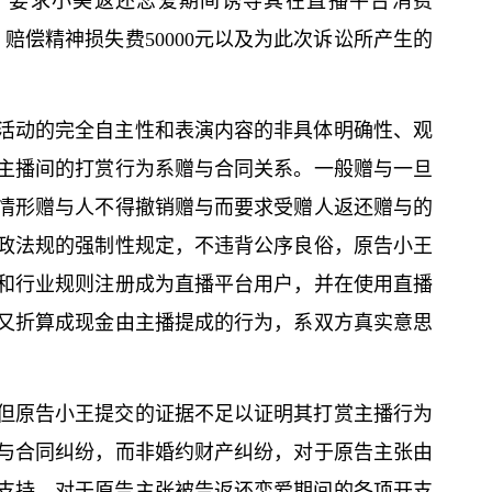
讼，要求小美返还恋爱期间诱导其在直播平台消费
元，赔偿精神损失费50000元以及为此次诉讼所产生的
活动的完全自主性和表演内容的非具体明确性、观
主播间的打赏行为系赠与合同关系。一般赠与一旦
情形赠与人不得撤销赠与而要求受赠人返还赠与的
政法规的强制性规定，不违背公序良俗，原告小王
和行业规则注册成为直播平台用户，并在使用直播
又折算成现金由主播提成的行为，系双方真实意思
但原告小王提交的证据不足以证明其打赏主播行为
与合同纠纷，而非婚约财产纠纷，对于原告主张由
不予支持。对于原告主张被告返还恋爱期间的各项开支