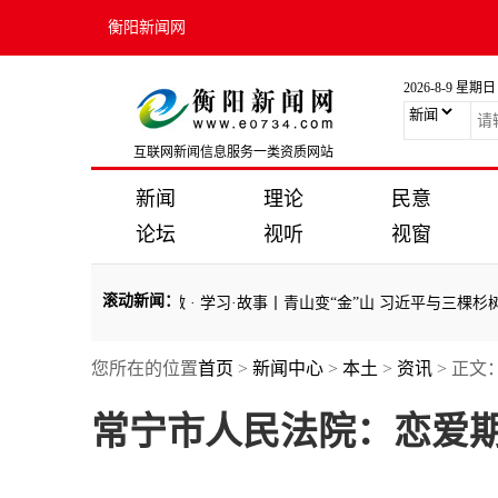
衡阳新闻网
2026-8-9 星期日
互联网新闻信息服务一类资质网站
新闻
理论
民意
论坛
视听
视窗
滚动新闻
：
青
·
我们就要奔着这个做
·
学习·故事丨青山变“金”山 习近平与三棵杉树的
您所在的位置
首页
>
新闻中心
>
本土
>
资讯
> 正文
青
·
我们就要奔着这个做
·
学习·故事丨青山变“金”山 习近平与三棵杉树的
常宁市人民法院：恋爱期