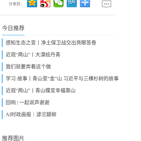
分享到：
今日推荐
感知生态之变丨净土保卫战交出亮眼答卷
近观“两山”丨大漠绘丹青
我们就要奔着这个做
学习·故事丨青山变“金”山 习近平与三棵杉树的故事
近观“两山”丨青山蝶变幸福靠山
回响 | 一起说声谢谢
AI时政画报｜滹沱碧柳
推荐图片