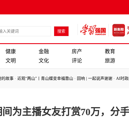
健康
金融
房产
教育
文明
文化
评论
旅游
故事
·
近观“两山”丨青山蝶变幸福靠山
·
回响 | 一起说声谢谢
·
AI时政画
：
故事
·
近观“两山”丨青山蝶变幸福靠山
·
回响 | 一起说声谢谢
·
AI时政画
间为主播女友打赏70万，分