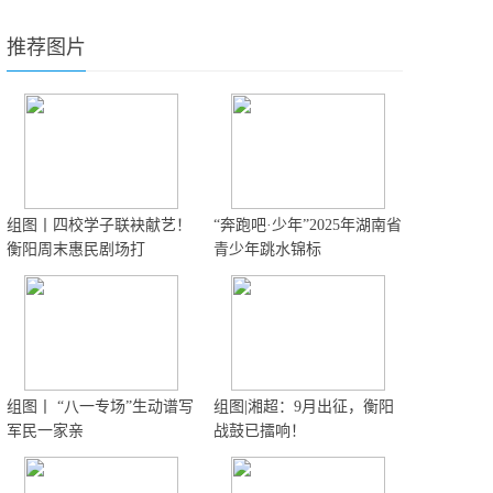
推荐图片
组图丨四校学子联袂献艺！
“奔跑吧·少年”2025年湖南省
衡阳周末惠民剧场打
青少年跳水锦标
组图丨 “八一专场”生动谱写
组图|湘超：9月出征，衡阳
军民一家亲
战鼓已擂响！