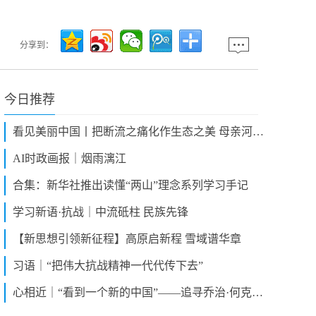
分享到：
今日推荐
看见美丽中国丨把断流之痛化作生态之美 母亲河生态蜕变向“绿”而行
AI时政画报｜烟雨漓江
合集：新华社推出读懂“两山”理念系列学习手记
学习新语·抗战｜中流砥柱 民族先锋
【新思想引领新征程】高原启新程 雪域谱华章
习语｜“把伟大抗战精神一代代传下去”
心相近｜“看到一个新的中国”——追寻乔治·何克的足迹