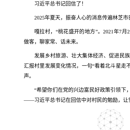
习
近平
总
书记
回信了！
2025年夏天，振奋人心的消息传遍林芝
嘎拉村，“桃花盛开的地方”。2021年7月
做客，聊家常、话未来。
发展乡村旅游、壮大集体经济、促进民族
汇报村里发展变化情况，一句“看着北斗星走
声。
“希望你们在党的兴边富民好政策引领下
——习
近平
总
书记
在回信中对村民的勉励，让