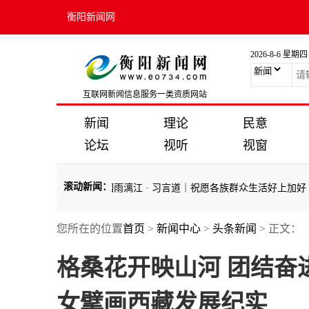
衡阳新闻网
2026-8-6 星期四
互联网新闻信息服务一类资质网站
新闻
理论
民意
论坛
视听
视窗
滚动新闻
：
行
·
AI时政画报｜烟雨漓江
·
习言道｜祝愿各族群众生活好上加好 芝麻开
您所在的位置
首页
>
新闻中心
>
头条新闻
> 正文：
行
·
AI时政画报｜烟雨漓江
·
习言道｜祝愿各族群众生活好上加好 芝麻开
格桑花开映山河 团结
女擘画西藏发展纪实