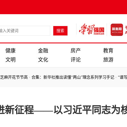
健康
金融
房产
教育
文明
文化
评论
旅游
花节节高
·
合集：新华社推出读懂“两山”理念系列学习手记
·
“谱写雪域
花节节高
·
合集：新华社推出读懂“两山”理念系列学习手记
·
“谱写雪域
奋进新征程——以习近平同志为