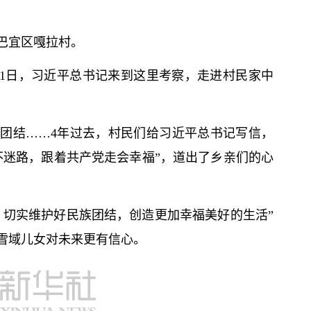
市巴宜区嘎拉村。
21日，习
近平
总
书记
来到这里考察，走进村民家中
团结……4年过去，村民们给习
近平
总
书记
写信，
不迷路，跟着共产党走会幸福”，道出了乡亲们的心
，切实维护好民族团结，创造更加幸福美好的生活”
雪域儿女对未来更有信心。