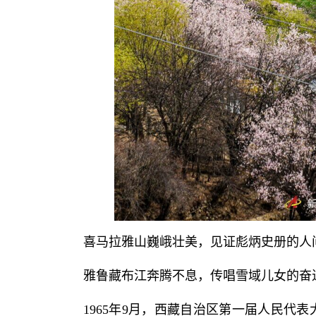
喜马拉雅山巍峨壮美，见证彪炳史册的人
雅鲁藏布江奔腾不息，传唱雪域儿女的奋
1965年9月，西藏自治区第一届人民代