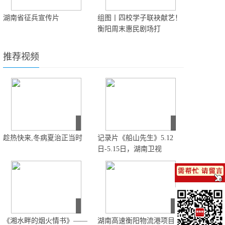
湖南省征兵宣传片
组图丨四校学子联袂献艺！
衡阳周末惠民剧场打
推荐视频
趁热快来,冬病夏治正当时
记录片《船山先生》5.12
日-5.15日，湖南卫视
《湘水畔的烟火情书》——
湖南高速衡阳物流港项目举