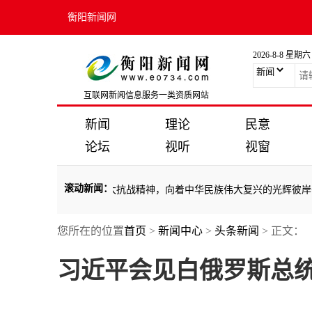
衡阳新闻网
2026-8-8 星期六
互联网新闻信息服务一类资质网站
新闻
理论
民意
论坛
视听
视窗
滚动新闻
：
宾举行欢迎宴会
·
弘扬伟大抗战精神，向着中华民族伟大复兴的光辉彼岸奋
您所在的位置
首页
>
新闻中心
>
头条新闻
> 正文：
宾举行欢迎宴会
·
弘扬伟大抗战精神，向着中华民族伟大复兴的光辉彼岸奋
习近平会见白俄罗斯总