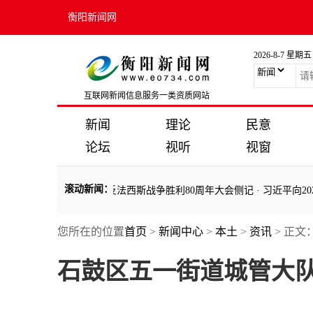
衡阳新闻网
2026-8-7 星期五
互联网新闻信息服务一类资质网站
新闻
理论
民意
论坛
视听
视窗
滚动新闻
：
人民抗日战争暨世界反法西斯战争胜利80周年大会侧记
·
习近平向202
您所在的位置
首页
>
新闻中心
>
本土
>
资讯
> 正文
人民抗日战争暨世界反法西斯战争胜利80周年大会侧记
·
习近平向202
石鼓区五一街道城管大队