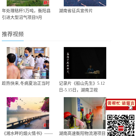
年处理秸秆5万吨，衡阳县
湖南省征兵宣传片
引进大型沼气项目9月
推荐视频
趁热快来,冬病夏治正当时
记录片《船山先生》5.12
日-5.15日，湖南卫视
《湘水畔的烟火情书》——
湖南高速衡阳物流港项目举