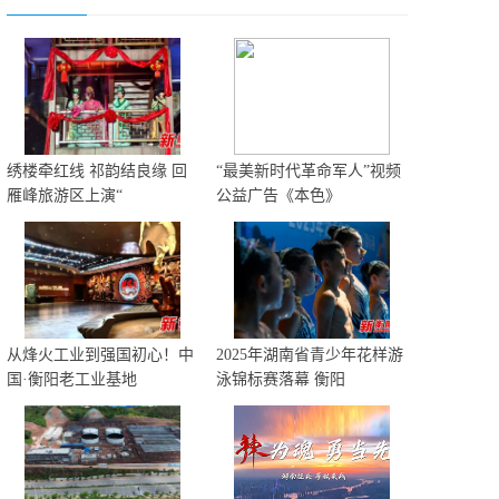
绣楼牵红线 祁韵结良缘 回
“最美新时代革命军人”视频
雁峰旅游区上演“
公益广告《本色》
从烽火工业到强国初心！中
2025年湖南省青少年花样游
国·衡阳老工业基地
泳锦标赛落幕 衡阳