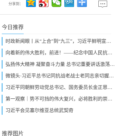
分享到：
今日推荐
时政新闻眼丨从“上合”到“九三”，习近平鲜明宣示这8个字
向着新的伟大胜利，前进！——纪念中国人民抗日战争暨世界反法西斯战争胜利80周年大会侧记
弘扬伟大精神 凝聚奋斗力量 总书记重要讲话激荡人心
微镜头·习近平总书记同抗战老战士老同志亲切握手 | 这一握，情深意重
习近平同朝鲜劳动党总书记、国务委员长金正恩举行会谈
第一观察｜势不可挡的伟大复兴，必将胜利的崇高事业
习近平会见塞尔维亚总统武契奇
推荐图片