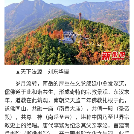
▲天下法源 刘东华摄
岁月流转，南岳的厚重在文脉绵延中愈发深沉，
儒佛道于此和谐共生，形成奇特的宗教景观。东汉末
年，道教在此筑观，南朝梁天监二年佛教扎根于此，
道佛同山，共融一庙（南岳大庙），共值一殿（圣帝
殿），共尊一神（南岳圣帝），堪称中国乃至世界宗
教史上的绝唱。唐代李繁为纪念其父亲李泌，首建南