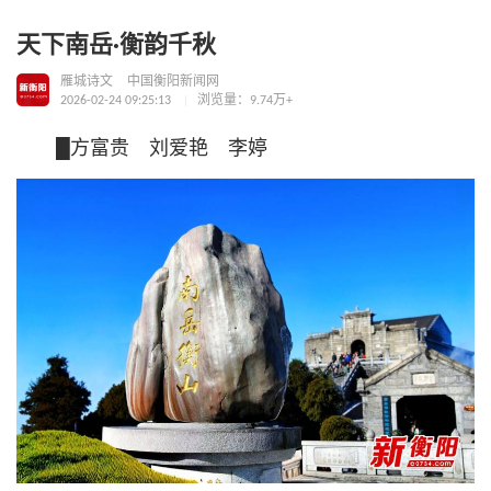
天下南岳·衡韵千秋
雁城诗文
中国衡阳新闻网
2026-02-24 09:25:13
浏览量：9.74万+
█方富贵 刘爱艳 李婷