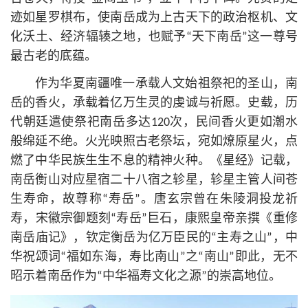
迹如星罗棋布，使南岳成为上古天下的政治枢机、文
化沃土、经济辐辏之地，也赋予“天下南岳”这一尊号
最古老的底蕴。
作为华夏南疆唯一承载人文始祖祭祀的圣山，南
岳的香火，承载着亿万生灵的虔诚与祈愿。史载，历
代朝廷遣使祭祀南岳多达120次，民间香火更如潮水
般绵延不绝。火光映照古老祭坛，宛如燎原星火，点
燃了中华民族生生不息的精神火种。《星经》记载，
南岳衡山对应星宿二十八宿之轸星，轸星主管人间苍
生寿命，故尊称“寿岳”。唐玄宗曾在朱陵洞投龙祈
寿，宋徽宗御题刻“寿岳”巨石，康熙皇帝亲撰《重修
南岳庙记》，钦定衡岳为亿万臣民的“主寿之山”，中
华祝颂词“福如东海，寿比南山”之“南山”即此，无不
昭示着南岳作为“中华福寿文化之源”的崇高地位。