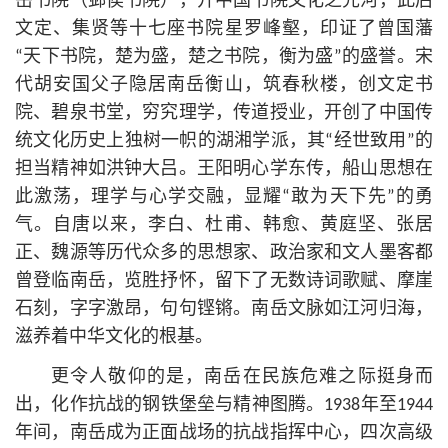
岳书院（邺侯书院），开中国书院文化之先河，此后
文定、集贤等十七座书院星罗峰壑，印证了曾国藩
“天下书院，楚为盛，楚之书院，衡为盛”的盛誉。宋
代胡安国父子隐居南岳衡山，筑春秋楼，创文定书
院、碧泉书堂，穷究理学，传道授业，开创了中国传
统文化历史上独树一帜的湖湘学派，其“经世致用”的
担当精神如洪钟大吕。王阳明心学东传，船山思想在
此激荡，理学与心学交融，显耀“敢为天下先”的勇
气。自唐以来，李白、杜甫、韩愈、黄庭坚、张居
正、魏源等历代众多的思想家、政治家和文人墨客都
曾登临南岳，览胜抒怀，留下了无数诗词歌赋、摩崖
石刻，字字激昂，句句铿锵。南岳文脉如江河归海，
滋养着中华文化的根基。
更令人敬仰的是，南岳在民族危难之际挺身而
出，化作抗战的钢铁堡垒与精神图腾。1938年至1944
年间，南岳成为正面战场的抗战指挥中心，四次高级