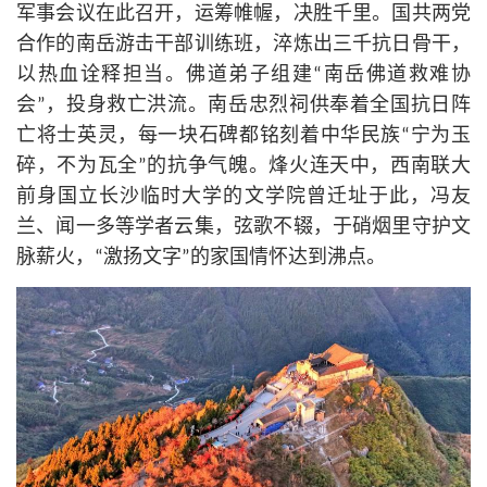
军事会议在此召开，运筹帷幄，决胜千里。国共两党
合作的南岳游击干部训练班，淬炼出三千抗日骨干，
以热血诠释担当。佛道弟子组建“南岳佛道救难协
会”，投身救亡洪流。南岳忠烈祠供奉着全国抗日阵
亡将士英灵，每一块石碑都铭刻着中华民族“宁为玉
碎，不为瓦全”的抗争气魄。烽火连天中，西南联大
前身国立长沙临时大学的文学院曾迁址于此，冯友
兰、闻一多等学者云集，弦歌不辍，于硝烟里守护文
脉薪火，“激扬文字”的家国情怀达到沸点。