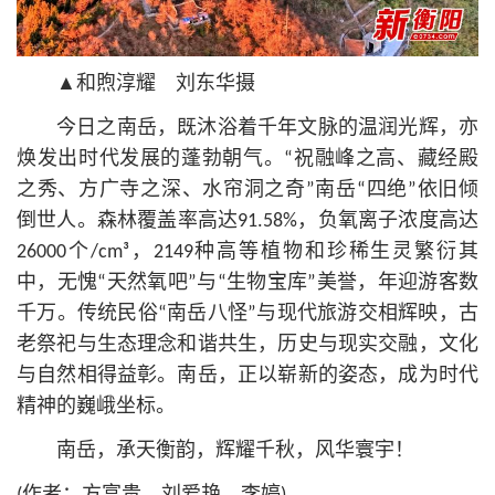
▲和煦淳耀 刘东华摄
今日之南岳，既沐浴着千年文脉的温润光辉，亦
焕发出时代发展的蓬勃朝气。“祝融峰之高、藏经殿
之秀、方广寺之深、水帘洞之奇”南岳“四绝”依旧倾
倒世人。森林覆盖率高达91.58%，负氧离子浓度高达
26000个/cm³，2149种高等植物和珍稀生灵繁衍其
中，无愧“天然氧吧”与“生物宝库”美誉，年迎游客数
千万。传统民俗“南岳八怪”与现代旅游交相辉映，古
老祭祀与生态理念和谐共生，历史与现实交融，文化
与自然相得益彰。南岳，正以崭新的姿态，成为时代
精神的巍峨坐标。
南岳，承天衡韵，辉耀千秋，风华寰宇！