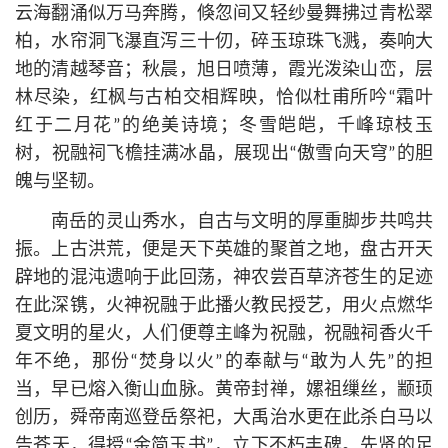
云海翻涌似万马奔腾，倏忽间又轻纱曼舞拂过青松翠
柏，水帘洞飞瀑直泻三十仞，碎玉琼珠飞溅，奏响大
地的清越琴音；秋晨，旭日喷薄，霞光泼染山峦，层
林尽染，红枫与古柏交相辉映，恰似杜甫所吟“霜叶
红于二月花”的绝美诗境；冬雪皑皑，千峰琼枝玉
树，祝融祠飞檐挂满冰晶，展现出“傲雪向天穹”的胆
魄与坚韧。
南岳的灵山秀水，自古与文明的厚重脚步共鸣共
振。上古洪荒，便是天下英雄的聚首之地，盘古开天
辟地的混沌遗响于此回荡，神农尝百草济苍生的足迹
在此深镌，火神祝融于此播火教民授艺，用火点燃华
夏文明的星火，人们便尊主峰为祝融，祝融祠香火千
年不绝，那份“焚身以火”的奉献与“敢为人先”的担
当，早已熔入衡山血脉。黄帝封禅，嫘祖缫丝，颛顼
创历，舜帝南巡登岳祭祀，大禹治水更在此杀白马以
告苍天，得授“金简玉书”，立下不朽丰碑。先贤的足