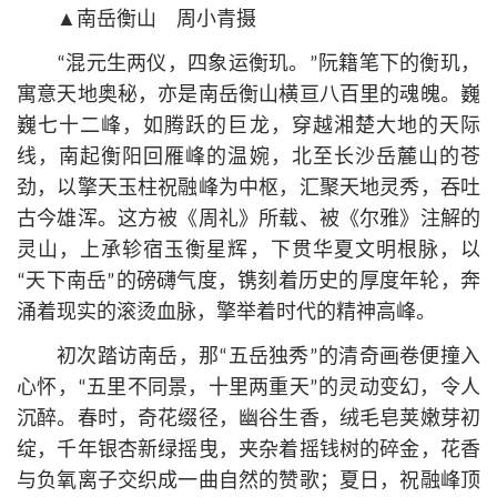
▲南岳衡山 周小青摄
“混元生两仪，四象运衡玑。”阮籍笔下的衡玑，
寓意天地奥秘，亦是南岳衡山横亘八百里的魂魄。巍
巍七十二峰，如腾跃的巨龙，穿越湘楚大地的天际
线，南起衡阳回雁峰的温婉，北至长沙岳麓山的苍
劲，以擎天玉柱祝融峰为中枢，汇聚天地灵秀，吞吐
古今雄浑。这方被《周礼》所载、被《尔雅》注解的
灵山，上承轸宿玉衡星辉，下贯华夏文明根脉，以
“天下南岳”的磅礴气度，镌刻着历史的厚度年轮，奔
涌着现实的滚烫血脉，擎举着时代的精神高峰。
初次踏访南岳，那“五岳独秀”的清奇画卷便撞入
心怀，“五里不同景，十里两重天”的灵动变幻，令人
沉醉。春时，奇花缀径，幽谷生香，绒毛皂荚嫩芽初
绽，千年银杏新绿摇曳，夹杂着摇钱树的碎金，花香
与负氧离子交织成一曲自然的赞歌；夏日，祝融峰顶