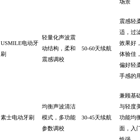
场景
震感轻
适，过
轻量化声波震
USMILE电动牙
效果好
动结构，柔和
50-60天续航
刷
体验佳
震感调校
偏好轻
手感的
兼顾基
均衡声波清洁
与轻度
素士电动牙刷
模式，多功能
30-45天续航
功能均
参数调校
面，入
性强