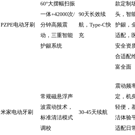
60°大摆幅扫振
款定制
一体+42000次/
90天长效续
头，智
PZPE电动牙刷
分钟高频震
航，Type-C快
护龈，
动，三重智能
充
适配，
护龈系统
安全资
合适配
富全面
震动频
常规磁悬浮声
定，机
波震动技术，
轻便，
米家电动牙刷
30-45天续航
标准清洁模式
洁体验
调校
适配日