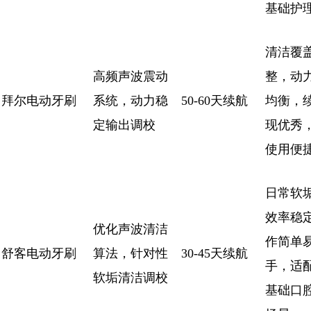
基础护
清洁覆
高频声波震动
整，动
拜尔电动牙刷
系统，动力稳
50-60天续航
均衡，
定输出调校
现优秀
使用便
日常软
效率稳
优化声波清洁
作简单
舒客电动牙刷
算法，针对性
30-45天续航
手，适
软垢清洁调校
基础口