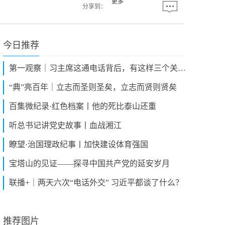
更多
分享到：
今日推荐
第一观察｜习主席这通电话背后，有这样三个关键词
“典”亮百年｜立志而圣则圣矣，立志而贤则贤矣
百集微纪录·红色档案丨他的死比泰山还重
听总书记讲党史故事丨血战湘江
瞭望·治国理政纪事丨加快建设体育强国
宝塔山的见证——探寻中国共产党的延安岁月
联播+｜两天六次“电话外交” 习近平都谈了什么？
推荐图片