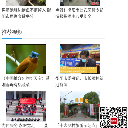
男童池塘边捞鱼不慎掉入 衡
点赞！衡阳市公安局警令部
阳市民肖文健争分
情报指挥中心受到全
推荐视频
《中国推介》物华天宝：蒸
衡阳市委书记、市长接种新
湘雨母有机蔬菜
冠疫苗
为民服务 永跟党走 ——蒸
「十大乡村旅游示范点」推