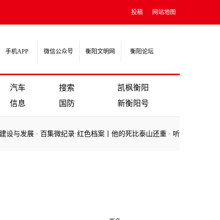
投稿
网站地图
手机APP
微信公众号
衡阳文明网
衡阳论坛
汽车
搜索
凯枫衡阳
信息
国防
新衡阳号
建设与发展
·
百集微纪录·红色档案丨他的死比泰山还重
·
听总书记讲党