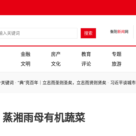
衡阳
新闻
网
金融
房产
教育
专题
文明
文化
评论
旅游
个关键词
·
“典”亮百年｜立志而圣则圣矣，立志而贤则贤矣
·
习近平谈城市
：蒸湘雨母有机蔬菜