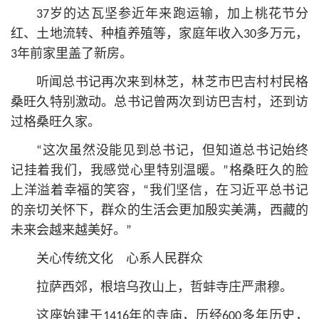
37岁的达瓦坚参近年来跑运输，加上桃花节分
红、土地流转、种植养殖等，家庭年收入30多万元，
3年前家里盖了新房。
听闻总
书记
再次来到林芝，林芝市巴吉村村民格
桑旺久特别激动。总
书记
曾两次到访巴吉村，还到访
过格桑旺久家。
“这次虽然没能见到总
书记
，但知道总
书记
始终
记挂着我们，我感觉心里特别温暖。”格桑旺久的脸
上洋溢着幸福的笑容，“我们坚信，在习
近平
总
书记
的亲切关怀下，群众的生活会更加殷实美满，西藏的
未来会越来越美好。”
关心传统文化 心系人民群众
拉萨西郊，根培乌孜山上，哲蚌寺庄严肃穆。
这座始建于1416年的寺庙，历经600多年历史，