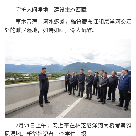
守护人间净地 建设生态西藏
草木青葱，河水蜿蜒。雅鲁藏布江和尼洋河交汇
处的雅尼湿地，如诗如画，令人沉醉。
7月21日上午，习
近平
在林芝尼洋河大桥考察雅
尼湿地。新华社记者 李学仁 摄