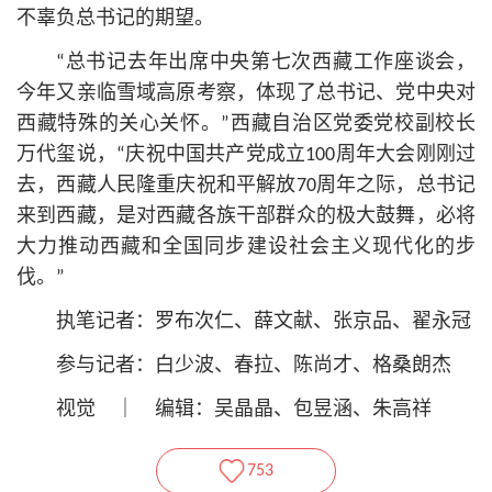
不辜负总
书记
的期望。
“总
书记
去年出席中央第七次西藏工作座谈会，
今年又亲临雪域高原考察，体现了总
书记
、党中央对
西藏特殊的关心关怀。”西藏自治区党委党校副校长
万代玺说，“庆祝中国共产党成立100周年大会刚刚过
去，西藏人民隆重庆祝和平解放70周年之际，总
书记
来到西藏，是对西藏各族干部群众的极大鼓舞，必将
大力推动西藏和全国同步建设社会主义现代化的步
伐。”
执笔记者：罗布次仁、薛文献、张京品、翟永冠
参与记者：白少波、春拉、陈尚才、格桑朗杰
视觉 ｜ 编辑：吴晶晶、包昱涵、朱高祥
753