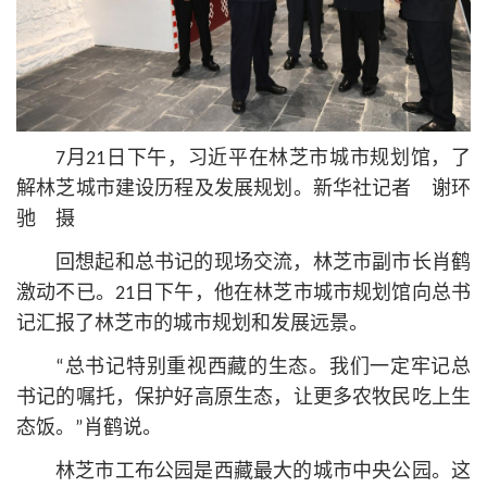
7月21日下午，习
近平
在林芝市城市规划馆，了
解林芝城市建设历程及发展规划。新华社记者 谢环
驰 摄
回想起和总
书记
的现场交流，林芝市副
市长
肖鹤
激动不已。21日下午，他在林芝市城市规划馆向总
书
记
汇报了林芝市的城市规划和发展远景。
“总
书记
特别重视西藏的生态。我们一定牢记总
书记
的嘱托，保护好高原生态，让更多农牧民吃上生
态饭。”肖鹤说。
林芝市工布公园是西藏最大的城市中央公园。这