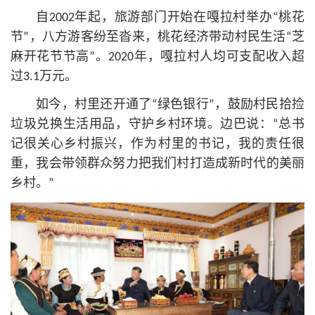
自2002年起，旅游部门开始在嘎拉村举办“桃花
节”，八方游客纷至沓来，桃花经济带动村民生活“芝
麻开花节节高”。2020年，嘎拉村人均可支配收入超
过3.1万元。
如今，村里还开通了“绿色银行”，鼓励村民拾捡
垃圾兑换生活用品，守护乡村环境。边巴说：“总
书
记
很关心乡村振兴，作为村里的
书记
，我的责任很
重，我会带领群众努力把我们村打造成新时代的美丽
乡村。”