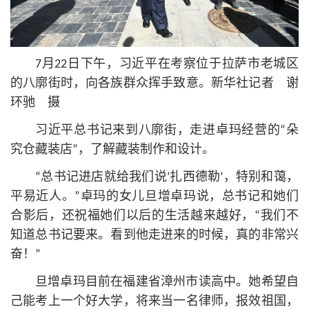
7月22日下午，习
近平
在考察位于拉萨市老城区
的八廓街时，向各族群众挥手致意。新华社记者 谢
环驰 摄
习
近平
总
书记
来到八廓街，走进卓玛经营的“朵
究仓藏装店”，了解藏装制作和设计。
“总
书记
进店就给我们说‘扎西德勒’，特别和蔼，
平易近人。”卓玛的女儿旦增卓玛说，总
书记
和她们
合影后，还祝福她们以后的生活越来越好，“我们不
知道总
书记
要来。看到他走进来的时候，真的非常兴
奋！”
旦增卓玛目前在福建省漳州市读高中。她希望自
己能考上一个好大学，将来当一名律师，报效祖国，