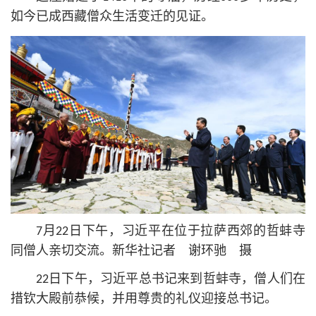
如今已成西藏僧众生活变迁的见证。
7月22日下午，习
近平
在位于拉萨西郊的哲蚌寺
同僧人亲切交流。新华社记者 谢环驰 摄
22日下午，习
近平
总
书记
来到哲蚌寺，僧人们在
措钦大殿前恭候，并用尊贵的礼仪迎接总
书记
。