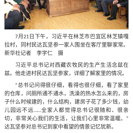
7月21日下午，习
近平
在林芝市巴宜区林芝镇嘎
拉村，同村民达瓦坚参一家人围坐在客厅里聊家常。
新华社记者 李学仁 摄
习
近平
总
书记
对西藏农牧民的生产生活念兹在
兹。他走进村民达瓦坚参家，详细了解家里的情况。
“总
书记
问得很仔细，看得也很仔细，看了家里
的仓库，问厕所通不通水，洗澡的热水怎么来的，房
子什么时候建的，什么结构，建房子花了多少钱，幼
儿园远不远……全家人都觉得总
书记
很随和、很亲
切，非常关心我们的生活，让我们心里非常温暖。”
达瓦坚参对总
书记
到家中看望的情景记忆犹新。