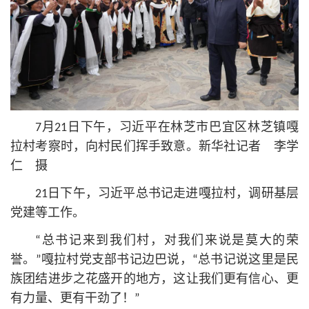
7月21日下午，习
近平
在林芝市巴宜区林芝镇嘎
拉村考察时，向村民们挥手致意。新华社记者 李学
仁 摄
21日下午，习
近平
总
书记
走进嘎拉村，调研基层
党建等工作。
“总
书记
来到我们村，对我们来说是莫大的荣
誉。”嘎拉村党支部
书记
边巴说，“总
书记
说这里是民
族团结进步之花盛开的地方，这让我们更有信心、更
有力量、更有干劲了！”