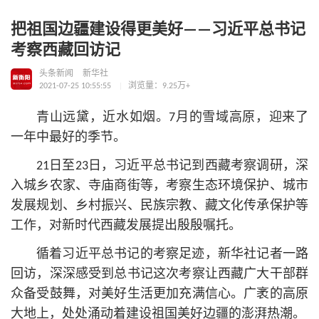
把祖国边疆建设得更美好——习近平总书记
考察西藏回访记
头条新闻
新华社
2021-07-25 10:55:55
浏览量：9.25万+
青山远黛，近水如烟。7月的雪域高原，迎来了
一年中最好的季节。
21日至23日，习
近平
总
书记
到西藏考察调研，深
入城乡农家、寺庙商街等，考察生态环境保护、城市
发展规划、乡村振兴、民族宗教、藏文化传承保护等
工作，对新时代西藏发展提出殷殷嘱托。
循着习
近平
总
书记
的考察足迹，新华社记者一路
回访，深深感受到总
书记
这次考察让西藏广大干部群
众备受鼓舞，对美好生活更加充满信心。广袤的高原
大地上，处处涌动着建设祖国美好边疆的澎湃热潮。