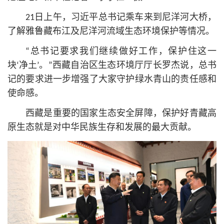
21日上午，习
近平
总
书记
乘车来到尼洋河大桥，
了解雅鲁藏布江及尼洋河流域生态环境保护等情况。
“总
书记
要求我们继续做好工作，保护住这一
块‘净土’。”西藏自治区生态环境厅厅长罗杰说，总
书
记
的要求进一步增强了大家守护绿水青山的责任感和
使命感。
西藏是重要的国家生态安全屏障，保护好青藏高
原生态就是对中华民族生存和发展的最大贡献。