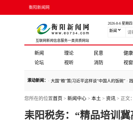
衡阳新闻网
2026-8-6 星期四
互联网新闻信息服务一类资质网站
新闻
理论
民意
健康
论坛
视听
消防
视窗
滚动新闻
：
·
大国“粮”策|习近平这样谈“中国人的饭碗”
·
您所在的位置
首页
>
新闻中心
>
本土
>
资讯
> 正文
耒阳税务：“精品培训冀