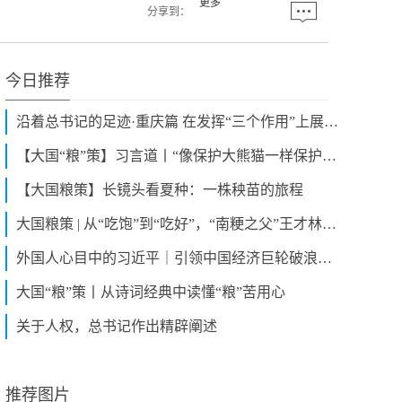
更多
分享到：
今日推荐
沿着总书记的足迹·重庆篇 在发挥“三个作用”上展现更大作为
【大国“粮”策】习言道丨“像保护大熊猫一样保护耕地”
【大国粮策】长镜头看夏种：一株秧苗的旅程
大国粮策 | 从“吃饱”到“吃好”，“南粳之父”王才林稻花香里逐梦行
外国人心目中的习近平｜引领中国经济巨轮破浪前行
大国“粮”策丨从诗词经典中读懂“粮”苦用心
关于人权，总书记作出精辟阐述
推荐图片