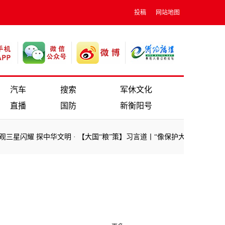
投稿
网站地图
汽车
搜索
军休文化
直播
国防
新衡阳号
观三星闪耀 探中华文明
·
【大国“粮”策】习言道丨“像保护大熊猫一样保