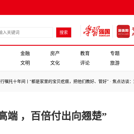
金融
房产
教育
专题
文明
文化
评论
旅游
践行嘱托十年间丨“都是家里的宝贝疙瘩，把他们教好、管好”
·
焦点访谈：
：
高端 ，百倍付出向翘楚”