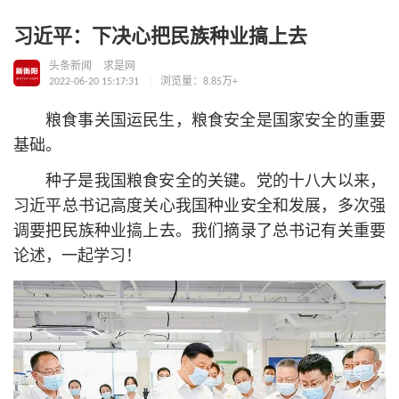
习近平：下决心把民族种业搞上去
头条新闻
求是网
2022-06-20 15:17:31
浏览量：8.85万+
粮食事关国运民生，粮食安全是国家安全的重要
基础。
种子是我国粮食安全的关键。党的十八大以来，
习
近平
总
书记
高度关心我国种业安全和发展，多次强
调要把民族种业搞上去。我们摘录了总
书记
有关重要
论述，一起学习！