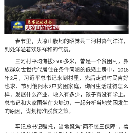
春节里，大凉山腹地的昭觉县三河村喜气洋洋，
到处洋溢着欢乐祥和的气氛。
三河村平均海拔2500多米，曾是一个贫困村，彝
族群众世世代代居住在条件简陋的低矮土房中。2018
年2月，习
近平
总
书记
来到村里，先后走进村民吉好
也求、节列俄阿木2户贫困家庭，询问生活过得怎么
样，发展什么产业，收入有多少，孩子有没有学上。
总
书记
和大家围坐在火塘边，一起分析当地贫困发生
的原因，谋划精准脱贫之策。
牢记总
书记
嘱托，当地聚焦“两不愁三保障”，着