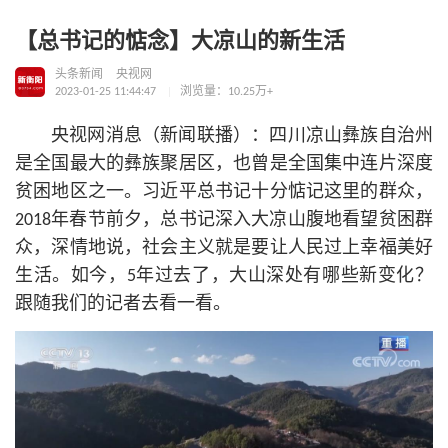
【总书记的惦念】大凉山的新生活
头条新闻
央视网
2023-01-25 11:44:47
浏览量：10.25万+
央视网消息（新闻联播）：四川凉山彝族自治州
是全国最大的彝族聚居区，也曾是全国集中连片深度
贫困地区之一。习
近平
总
书记
十分惦记这里的群众，
2018年春节前夕，总
书记
深入大凉山腹地看望贫困群
众，深情地说，社会主义就是要让人民过上幸福美好
生活。如今，5年过去了，大山深处有哪些新变化？
跟随我们的记者去看一看。