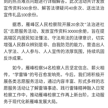
到的热点难点问题进行详细解答。此次活动共计发放
宣传资料500余份、解答法律疑问40余次、送出法治
宣传礼品100余份。
据悉，雁峰区人民检察院开展20余次“法治进社
区”志愿服务活动，发放宣传资料30000余册，旨在提
高辖区内居民知法懂法、守法用法的法律意识，切实
增强人民群众辨别是非、自我防范的能力，营造出人
人学法、人人参与、人人宣传的浓厚氛围，持续巩固
反诈成果。
如今，雁峰检察54名检察人员坚定信念、薪火相
传，“学雷锋”的号召愈发响亮。今后，我们将积极开
展各类志愿服务活动，通过内容丰富、形式多样的志
愿服务活动让了解雷锋事迹、践行雷锋精神融入日常
检察工作中，推动雁峰检察工作再上新台阶，主动服
务于现代化新雁峰发展大局。