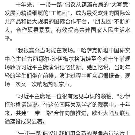
十年来，“一带一路”倡议从谋篇布局的“大写意”
发展为精谨细腻的“工笔画”，成为最受欢迎的国际公
共产品和最大规模的国际合作平台，“朋友圈”不断扩
大，合作硕果累累，有效提高共建国家人民生活水
平。
“我很高兴当时能在现场。”哈萨克斯坦中国研究
中心主任古丽娜尔·沙伊梅尔格诺娃至今对十年前现
场聆听习
近平
主席演讲记忆犹新。她回忆说，当时年
轻的学生们坐在前排，演讲过程中听众都很振奋，现
场一次又一次响起热烈掌声。
“习
近平
主席是一位很有远见卓识的领袖。”沙伊
梅尔格诺娃说。在这位国际关系学者的观察中，十年
来，共建“一带一路”合作向前推进，欧亚大陆互联互
通建设成果显著。
“‘一带一路’倡议让我们用全新的视角看待这片土