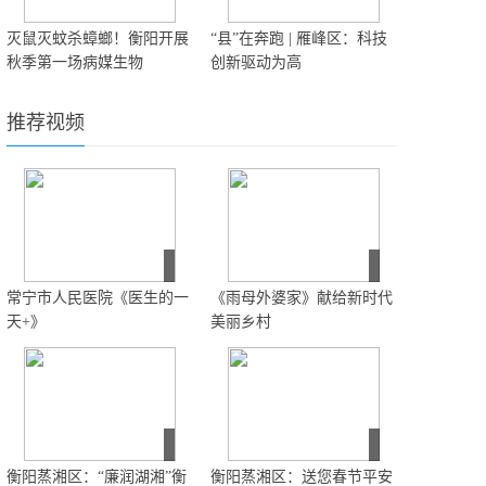
灭鼠灭蚊杀蟑螂！衡阳开展
“县”在奔跑 | 雁峰区：科技
秋季第一场病媒生物
创新驱动为高
推荐视频
常宁市人民医院《医生的一
《雨母外婆家》献给新时代
天+》
美丽乡村
衡阳蒸湘区：“廉润湖湘”衡
衡阳蒸湘区：送您春节平安