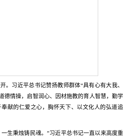
召开。习
近平
总
书记
赞扬教师群体“具有心有大我、
道德情操，启智润心、因材施教的育人智慧，勤学
于奉献的仁爱之心，胸怀天下、以文化人的弘道追
，一生秉烛铸民魂。”习
近平
总
书记
一直以来高度重