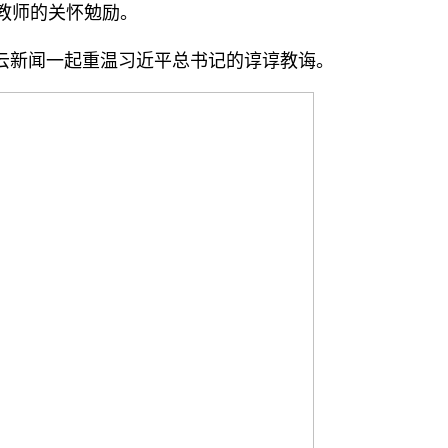
教师的关怀勉励。
云新闻一起重温习
近平
总
书记
的谆谆教诲。