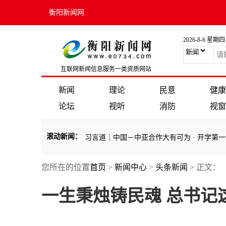
衡阳新闻网
2026-8-6 星期四
互联网新闻信息服务一类资质网站
新闻
理论
民意
健康
论坛
视听
消防
视窗
滚动新闻
：
·
以我来路，赠你灯火
·
习言道｜中国－中亚合作大有可为
·
开学第一课 
您所在的位置
首页
>
新闻中心
>
头条新闻
> 正文：
·
以我来路，赠你灯火
·
习言道｜中国－中亚合作大有可为
·
开学第一课 
一生秉烛铸民魂 总书记